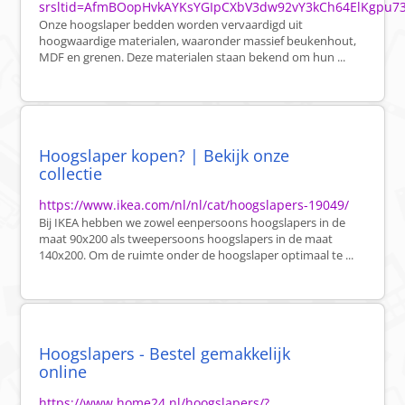
srsltid=AfmBOopHvkAYKsYGIpCXbV3dw92vY3kCh64ElKgpu73j
Onze hoogslaper bedden worden vervaardigd uit
hoogwaardige materialen, waaronder massief beukenhout,
MDF en grenen. Deze materialen staan bekend om hun ...
Hoogslaper kopen? | Bekijk onze
collectie
https://www.ikea.com/nl/nl/cat/hoogslapers-19049/
Bij IKEA hebben we zowel eenpersoons hoogslapers in de
maat 90x200 als tweepersoons hoogslapers in de maat
140x200. Om de ruimte onder de hoogslaper optimaal te ...
Hoogslapers - Bestel gemakkelijk
online
https://www.home24.nl/hoogslapers/?