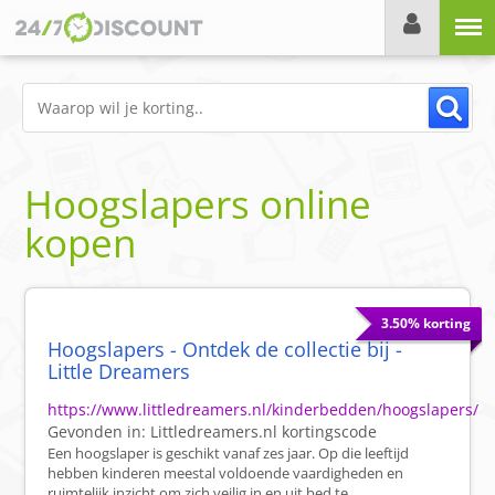
Menu
Hoogslapers online
kopen
3.50% korting
Hoogslapers - Ontdek de collectie bij -
Little Dreamers
https://www.littledreamers.nl/kinderbedden/hoogslapers/
Gevonden in:
Littledreamers.nl
kortingscode
Een hoogslaper is geschikt vanaf zes jaar. Op die leeftijd
hebben kinderen meestal voldoende vaardigheden en
ruimtelijk inzicht om zich veilig in en uit bed te ...