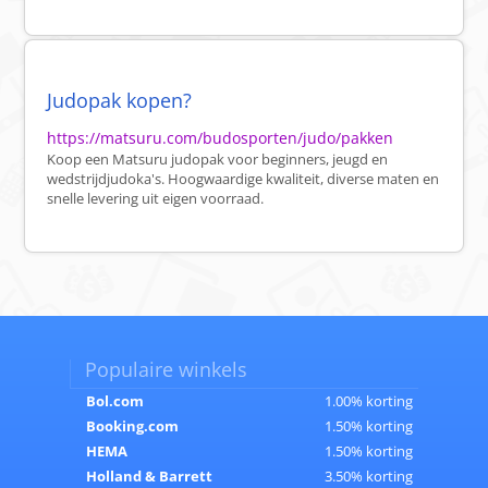
Judopak kopen?
https://matsuru.com/budosporten/judo/pakken
Koop een Matsuru judopak voor beginners, jeugd en
wedstrijdjudoka's. Hoogwaardige kwaliteit, diverse maten en
snelle levering uit eigen voorraad.
Populaire winkels
Bol.com
1.00% korting
Booking.com
1.50% korting
HEMA
1.50% korting
Holland & Barrett
3.50% korting