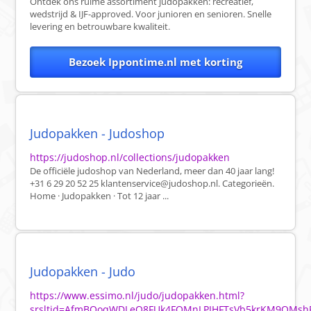
Ontdek ons ruime assortiment judopakken: recreatief,
wedstrijd & IJF-approved. Voor junioren en senioren. Snelle
levering en betrouwbare kwaliteit.
Bezoek Ippontime.nl met korting
Judopakken - Judoshop
https://judoshop.nl/collections/judopakken
De officiële judoshop van Nederland, meer dan 40 jaar lang!
+31 6 29 20 52 25
klantenservice@judoshop.nl
. Categorieën.
Home · Judopakken · Tot 12 jaar ...
Judopakken - Judo
https://www.essimo.nl/judo/judopakken.html?
srsltid=AfmBOoqWDLeO8FUk4FQMnLPIHFTsVb5krKM9QMsh