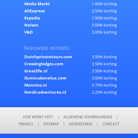
Media Markt
1.00% korting
AliExpress
2.50% korting
Expedia
1.50% korting
Nelson
5.00% korting
V&D
2.00% korting
Nieuwste winkels
Dutchprivatetours.com
3.50% korting
Crossinglodges.com
3.50% korting
Greatlife.nl
3.50% korting
Iluminabenelux.com
3.50% korting
Monniez.nl
0.75% korting
Nordicadventures.nl
2.25% korting
HOE WERKT HET?
|
ALGEMENE VOORWAARDEN
|
PRIVACY
|
SITEMAP
|
ADVERTEREN
|
CONTACT