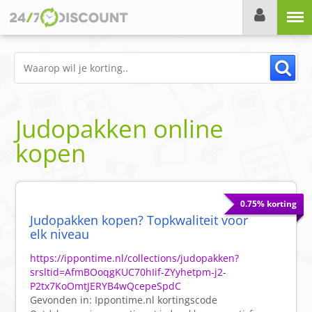
Menu
Judopakken online
kopen
0.75% korting
Judopakken kopen? Topkwaliteit voor
elk niveau
https://ippontime.nl/collections/judopakken?
srsltid=AfmBOoqgKUC70hIif-ZYyhetpm-j2-
P2tx7KoOmtJERYB4wQcepeSpdC
Gevonden in:
Ippontime.nl
kortingscode