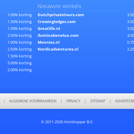
Nieuwste winkels
1.00% korting
Dutchprivatetours.com
3.5
1.50% korting
Crossinglodges.com
3.5
1.50% korting
Greatlife.nl
3.5
3.50% korting
Iluminabenelux.com
3.5
1.00% korting
Monniez.nl
0.7
2.50% korting
Nordicadventures.nl
2.2
1.50% korting
5.00% korting
2.00% korting
|
ALGEMENE VOORWAARDEN
|
PRIVACY
|
SITEMAP
|
ADVERTER
© 2011-2026 Hotshopper B.V.