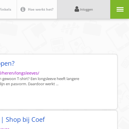
Menu
inkels
Hoe werkt het?
Inloggen
ppen?
l/heren/longsleeves/
 gewoon T-shirt? Een longsleeve heeft langere
lijn en pasvorm. Daardoor werkt ...
| Shop bij Coef