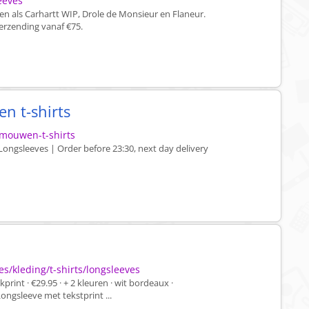
leeves
n als Carhartt WIP, Drole de Monsieur en Flaneur.
verzending vanaf €75.
n t-shirts
e-mouwen-t-shirts
Longsleeves | Order before 23:30, next day delivery
s/kleding/t-shirts/longsleeves
rint · €29.95 · + 2 kleuren · wit bordeaux ·
ongsleeve met tekstprint ...