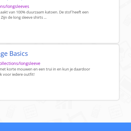
ons/longsleeves
emaakt van 100% duurzaam katoen. De stof heeft een
ijn de long sleeve shirts ...
age Basics
ollections/longsleeve
t met korte mouwen en een trui in en kun je daardoor
uk voor iedere outfit!