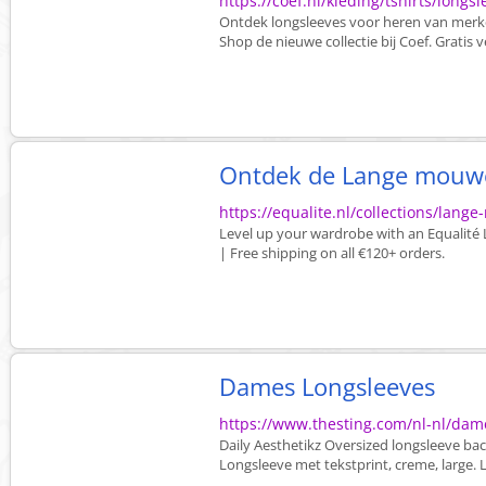
https://coef.nl/kleding/tshirts/longs
Ontdek longsleeves voor heren van merke
Shop de nieuwe collectie bij Coef. Gratis 
Ontdek de Lange mouwe
https://equalite.nl/collections/lang
Level up your wardrobe with an Equalité 
| Free shipping on all €120+ orders.
Dames Longsleeves
https://www.thesting.com/nl-nl/dame
Daily Aesthetikz Oversized longsleeve backp
Longsleeve met tekstprint, creme, large. L