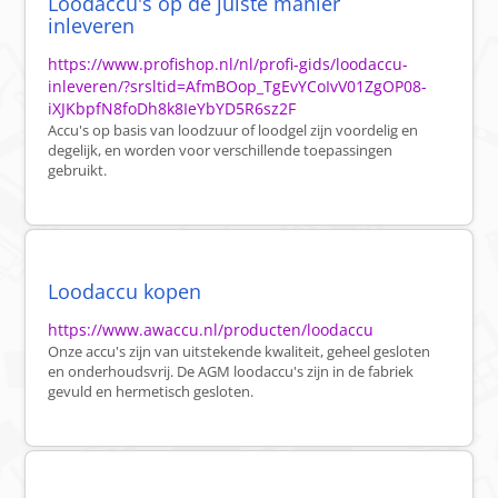
Loodaccu's op de juiste manier
inleveren
https://www.profishop.nl/nl/profi-gids/loodaccu-
inleveren/?srsltid=AfmBOop_TgEvYCoIvV01ZgOP08-
iXJKbpfN8foDh8k8IeYbYD5R6sz2F
Accu's op basis van loodzuur of loodgel zijn voordelig en
degelijk, en worden voor verschillende toepassingen
gebruikt.
Loodaccu kopen
https://www.awaccu.nl/producten/loodaccu
Onze accu's zijn van uitstekende kwaliteit, geheel gesloten
en onderhoudsvrij. De AGM loodaccu's zijn in de fabriek
gevuld en hermetisch gesloten.