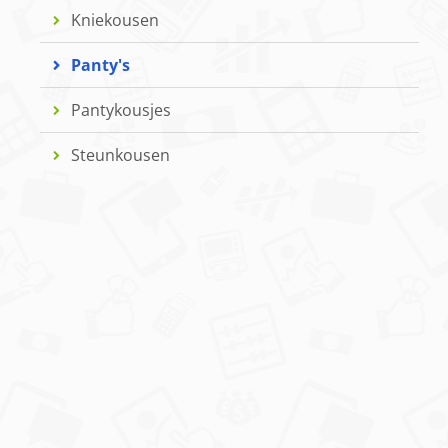
Kniekousen
Panty's
Pantykousjes
Steunkousen