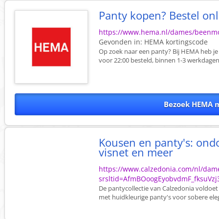
Panty kopen? Bestel onl
https://www.hema.nl/dames/beenm
Gevonden in:
HEMA
kortingscode
Op zoek naar een panty? Bij HEMA heb je 
voor 22:00 besteld, binnen 1-3 werkdagen 
Bezoek HEMA m
Kousen en panty's: ondo
visnet en meer
https://www.calzedonia.com/nl/dam
srsltid=AfmBOoogEyobvdmF_fksuVz
De pantycollectie van Calzedonia voldoet
met huidkleurige panty's voor sobere eleg