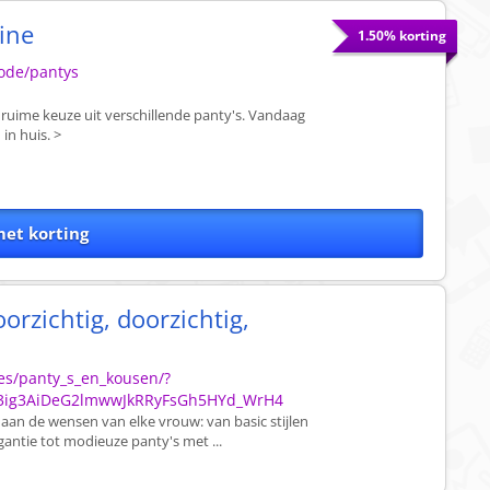
ine
1.50% korting
ode/pantys
ruime keuze uit verschillende panty's. Vandaag
in huis. >
et korting
orzichtig, doorzichtig,
es/panty_s_en_kousen/?
j3ig3AiDeG2lmwwJkRRyFsGh5HYd_WrH4
 aan de wensen van elke vrouw: van basic stijlen
antie tot modieuze panty's met ...