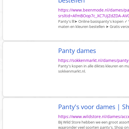
bestellen
https://www.beenmode.nl/dames/pan
srsltid=AfmBOop7c_XC7UjZdZDA-AV
Panty's lll➤ Online basispanty's kopen ✓ V
maten en kleuren bestellen ➤ Gratis verz
Panty dames
https://sokkenmarkt.nl/dames/pant
Panty's kopen in alle diktes kleuren en m
sokkenmarkt.nl.
Panty's voor dames | Sho
https://www.wildstore.nl/dames/acc
Bij Wild Store hebben we een groot assort
waaronder veel soorten panty's. Shop onl