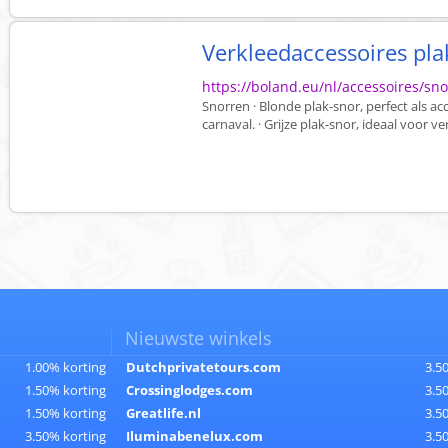
Verkleedaccessoires pl
https://boland.eu/nl/accessoires/sn
Snorren · Blonde plak-snor, perfect als a
carnaval. · Grijze plak-snor, ideaal voor ve
Nieuwste winkels
1.00% korting
Dutchprivatetours.com
3.5
1.50% korting
Crossinglodges.com
3.5
1.50% korting
Greatlife.nl
3.5
3.50% korting
Iluminabenelux.com
3.5