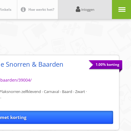
Menu
inkels
Hoe werkt het?
Inloggen
le Snorren & Baarden
1.00% korting
n-baarden/39004/
 Plaksnorren zelfklevend - Carnaval - Baard - Zwart ·
.
 met korting