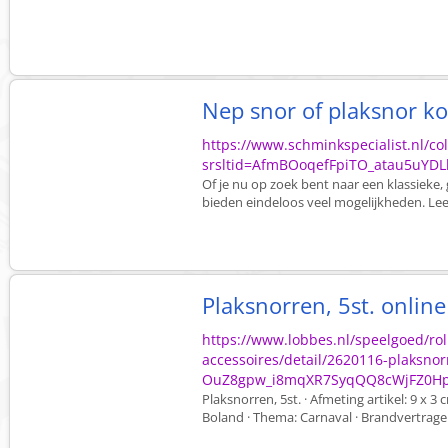
Nep snor of plaksnor k
https://www.schminkspecialist.nl/col
srsltid=AfmBOoqefFpiTO_atau5uYD
Of je nu op zoek bent naar een klassieke, 
bieden eindeloos veel mogelijkheden. Lees
Plaksnorren, 5st. onlin
https://www.lobbes.nl/speelgoed/rol
accessoires/detail/2620116-plaksno
OuZ8gpw_i8mqXR7SyqQQ8cWjFZ0Hp
Plaksnorren, 5st. · Afmeting artikel: 9 x 3
Boland · Thema: Carnaval · Brandvertrage