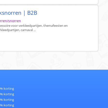
aksnorren | B2B
orren/snorren
ccessoire voor verkleedpartijen, themafeesten en
rkleedpartijen, carnaval ...
0% korting
0% korting
0% korting
0% korting