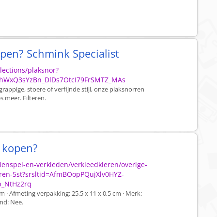
open? Schmink Specialist
lections/plaksnor?
LhWxQ3sYzBn_DlDs7OtcI79FrSMTZ_MAs
grappige, stoere of verfijnde stijl, onze plaksnorren
 meer. Filteren.
e kopen?
lenspel-en-verkleden/verkleedkleren/overige-
rren-5st?srsltid=AfmBOopPQujXlv0HYZ-
_NtHz2rq
 cm · Afmeting verpakking: 25,5 x 11 x 0,5 cm · Merk:
nd: Nee.