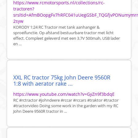
https://www.rcmotorsports.nl/collections/rc-
tractoren?
srsltid=AfmBOopgFv7hRFC041uUegGSbF_TQGfjvPONumymr
2syw
KORODY 1:24 RC Tractor met tank aanhanger &
sproeifunctie. Op afstand bestuurbare tractor met licht
effect. Compleet geleverd met een 3.7V 500mah, USB lader
en ...
XXL RC tractor 75kg John Deere 9560R
1:8 with aerator rake ...
https://www.youtube.com/watch?v=GyZn9f3bdqE
RC #rctractor #johndeere #rccar #rccars #traktor #tractor
#tractorvideo Doing some work in the garden with my RC
John Deere 9560R tractor in ...