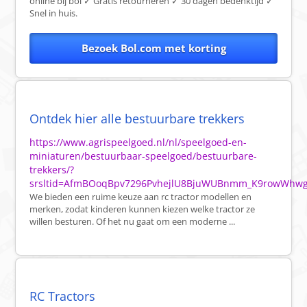
online bij bol ✓ Gratis retourneren ✓ 30 dagen bedenktijd ✓
Snel in huis.
Bezoek Bol.com met korting
Ontdek hier alle bestuurbare trekkers
https://www.agrispeelgoed.nl/nl/speelgoed-en-
miniaturen/bestuurbaar-speelgoed/bestuurbare-
trekkers/?
srsltid=AfmBOoqBpv7296PvhejlU8BjuWUBnmm_K9rowWhw
We bieden een ruime keuze aan rc tractor modellen en
merken, zodat kinderen kunnen kiezen welke tractor ze
willen besturen. Of het nu gaat om een moderne ...
RC Tractors