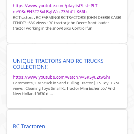
https://www.youtube.com/playlist?list=PLT-
mY08qENST25xLBgfWzc73AhCt-K66b
RC Tractors ; RC FARMING! RC TRACTORS! JOHN DEERE! CASE!
FENDT! · 68K views ; RC tractor John Deere front loader
tractor working in the snow! Siku Control fun!
UNIQUE TRACTORS AND RC TRUCKS
COLLECTION!!
https://www.youtube.com/watch?v=SKSyuZtw5hI
Comments ; Car Stuck in Sand Pulling Tractor | CS Toy. 1.7M
views ; Cleaning Toys Small Rc Tractor Mini Eicher 557 And
New Holland 3630 di ...
RC Tractoren