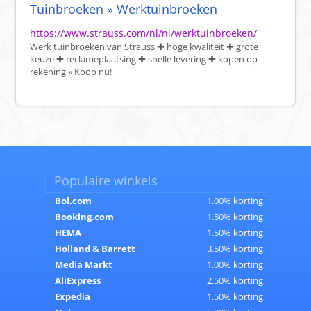
Tuinbroeken » Werktuinbroeken
https://www.strauss.com/nl/nl/werktuinbroeken/
Werk tuinbroeken van Strauss ✚ hoge kwaliteit ✚ grote
keuze ✚ reclameplaatsing ✚ snelle levering ✚ kopen op
rekening » Koop nu!
Populaire winkels
Bol.com
1.00% korting
Booking.com
1.50% korting
HEMA
1.50% korting
Holland & Barrett
3.50% korting
Media Markt
1.00% korting
AliExpress
2.50% korting
Expedia
1.50% korting