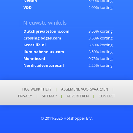
Nelson
5.00% korting
V&D
2.00% korting
Nieuwste winkels
Dutchprivatetours.com
3.50% korting
Crossinglodges.com
3.50% korting
Greatlife.nl
3.50% korting
Iluminabenelux.com
3.50% korting
Monniez.nl
0.75% korting
Nordicadventures.nl
2.25% korting
HOE WERKT HET?
|
ALGEMENE VOORWAARDEN
|
PRIVACY
|
SITEMAP
|
ADVERTEREN
|
CONTACT
© 2011-2026 Hotshopper B.V.