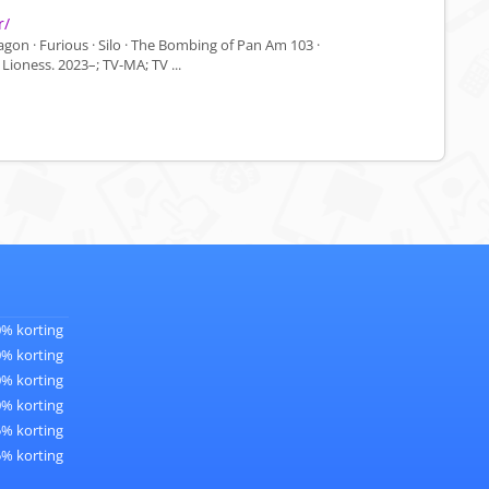
r/
on · Furious · Silo · The Bombing of Pan Am 103 ·
Lioness. 2023–; TV-MA; TV ...
0% korting
0% korting
0% korting
0% korting
5% korting
5% korting