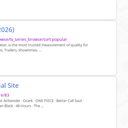
2026)
wse/tv_series_browse/sort:popular
r, is the most trusted measurement of quality for
s, Trailers, Showtimes, ...
al Site
re/83
Airbender · Ozark · ONE PIECE · Better Call Saul ·
n Black · 48 Hours · The ...