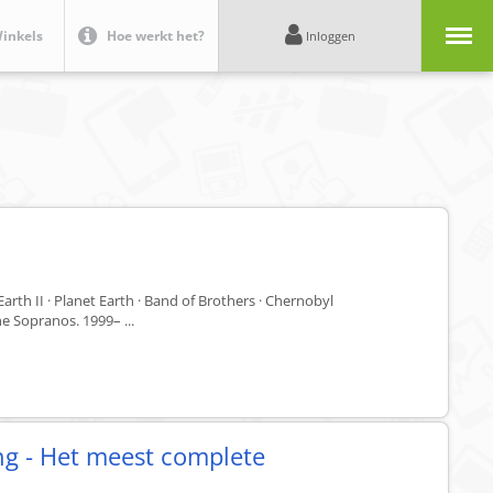
Menu
inkels
Hoe werkt het?
Inloggen
arth II · Planet Earth · Band of Brothers · Chernobyl
he Sopranos. 1999– ...
ng - Het meest complete