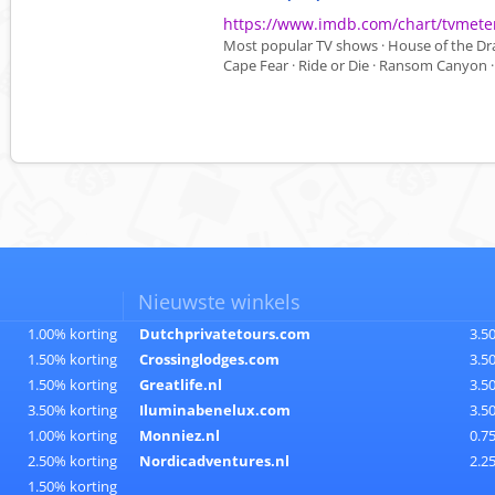
https://www.imdb.com/chart/tvmete
Most popular TV shows · House of the Drag
Cape Fear · Ride or Die · Ransom Canyon · 
Nieuwste winkels
1.00% korting
Dutchprivatetours.com
3.5
1.50% korting
Crossinglodges.com
3.5
1.50% korting
Greatlife.nl
3.5
3.50% korting
Iluminabenelux.com
3.5
1.00% korting
Monniez.nl
0.7
2.50% korting
Nordicadventures.nl
2.2
1.50% korting