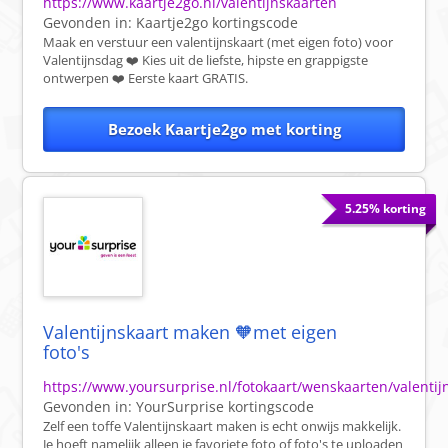
https://www.kaartje2go.nl/valentijnskaarten
Gevonden in:
Kaartje2go
kortingscode
Maak en verstuur een valentijnskaart (met eigen foto) voor
Valentijnsdag ❤️ Kies uit de liefste, hipste en grappigste
ontwerpen ❤️ Eerste kaart GRATIS.
Bezoek Kaartje2go met korting
5.25% korting
Valentijnskaart maken 🧡met eigen
foto's
https://www.yoursurprise.nl/fotokaart/wenskaarten/valentij
Gevonden in:
YourSurprise
kortingscode
Zelf een toffe Valentijnskaart maken is echt onwijs makkelijk.
Je hoeft namelijk alleen je favoriete foto of foto's te uploaden