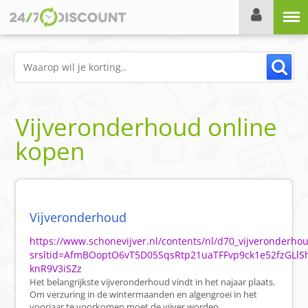
Menu
Vijveronderhoud online
kopen
Vijveronderhoud
https://www.schonevijver.nl/contents/nl/d70_vijveronderho
srsltid=AfmBOoptO6vT5D05SqsRtp21uaTFFvp9ck1e52fzGLlS
knR9V3iSZz
Het belangrijkste vijveronderhoud vindt in het najaar plaats.
Om verzuring in de wintermaanden en algengroei in het
voorjaar te voorkomen moet de vijver worden ...