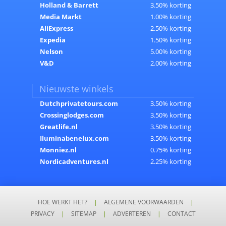
Holland & Barrett
3.50% korting
Media Markt
1.00% korting
AliExpress
2.50% korting
Expedia
1.50% korting
Nelson
5.00% korting
V&D
2.00% korting
Nieuwste winkels
Dutchprivatetours.com
3.50% korting
Crossinglodges.com
3.50% korting
Greatlife.nl
3.50% korting
Iluminabenelux.com
3.50% korting
Monniez.nl
0.75% korting
Nordicadventures.nl
2.25% korting
HOE WERKT HET?
|
ALGEMENE VOORWAARDEN
|
PRIVACY
|
SITEMAP
|
ADVERTEREN
|
CONTACT