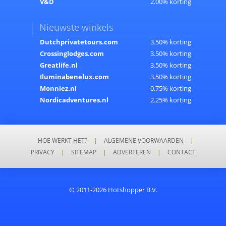
V&D
2.00% korting
Nieuwste winkels
Dutchprivatetours.com
3.50% korting
Crossinglodges.com
3.50% korting
Greatlife.nl
3.50% korting
Iluminabenelux.com
3.50% korting
Monniez.nl
0.75% korting
Nordicadventures.nl
2.25% korting
HOE WERKT HET?
|
ALGEMENE VOORWAARDEN
|
PRIVACY
|
SITEMAP
|
ADVERTEREN
|
CONTACT
© 2011-2026 Hotshopper B.V.