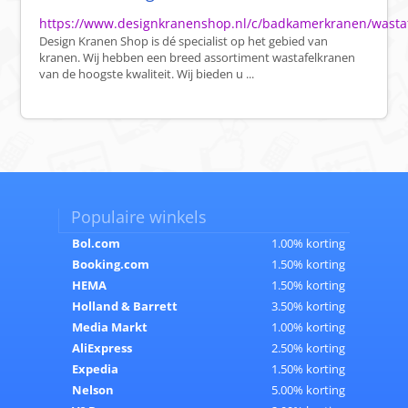
https://www.designkranenshop.nl/c/badkamerkranen/wasta
Design Kranen Shop is dé specialist op het gebied van
kranen. Wij hebben een breed assortiment wastafelkranen
van de hoogste kwaliteit. Wij bieden u ...
Populaire winkels
Bol.com
1.00% korting
Booking.com
1.50% korting
HEMA
1.50% korting
Holland & Barrett
3.50% korting
Media Markt
1.00% korting
AliExpress
2.50% korting
Expedia
1.50% korting
Nelson
5.00% korting