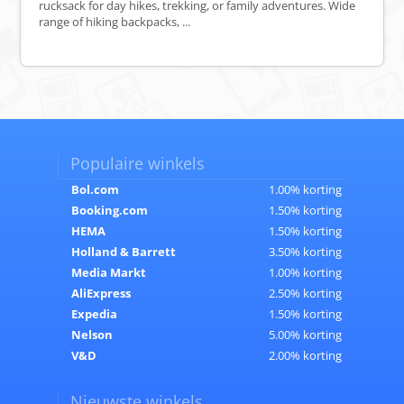
rucksack for day hikes, trekking, or family adventures. Wide
range of hiking backpacks, ...
Populaire winkels
Bol.com
1.00% korting
Booking.com
1.50% korting
HEMA
1.50% korting
Holland & Barrett
3.50% korting
Media Markt
1.00% korting
AliExpress
2.50% korting
Expedia
1.50% korting
Nelson
5.00% korting
V&D
2.00% korting
Nieuwste winkels