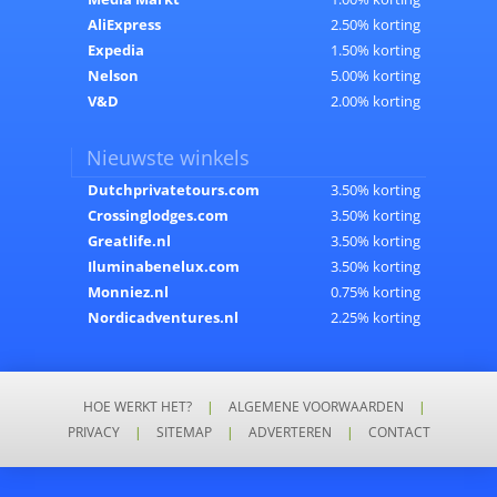
AliExpress
2.50% korting
Expedia
1.50% korting
Nelson
5.00% korting
V&D
2.00% korting
Nieuwste winkels
Dutchprivatetours.com
3.50% korting
Crossinglodges.com
3.50% korting
Greatlife.nl
3.50% korting
Iluminabenelux.com
3.50% korting
Monniez.nl
0.75% korting
Nordicadventures.nl
2.25% korting
HOE WERKT HET?
|
ALGEMENE VOORWAARDEN
|
PRIVACY
|
SITEMAP
|
ADVERTEREN
|
CONTACT