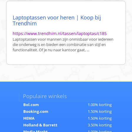
Laptoptassen voor heren | Koop bij
Trendhim
https://www.trendhim.nl/tassen/laptoptas/c185
Laptoptassen voor mannen zijn onmisbaar voor iedereen
die onderweg is en bieden een combinatie van stijl en
functionaliteit. Of je nu naar kantoor gaat, ...
Populaire winkels
Bol.com
1.00% korting
Booking.com
1.50% korting
HEMA
1.50% korting
Holland & Barrett
3.50% korting
Media Markt
1.00% korting