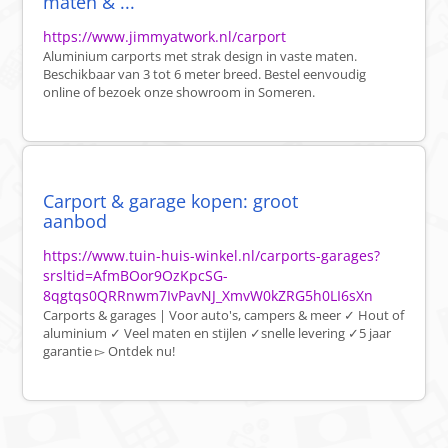
maten & ...
https://www.jimmyatwork.nl/carport
Aluminium carports met strak design in vaste maten.
Beschikbaar van 3 tot 6 meter breed. Bestel eenvoudig
online of bezoek onze showroom in Someren.
Carport & garage kopen: groot
aanbod
https://www.tuin-huis-winkel.nl/carports-garages?
srsltid=AfmBOor9OzKpcSG-
8qgtqs0QRRnwm7IvPavNJ_XmvW0kZRG5h0LI6sXn
Carports & garages | Voor auto's, campers & meer ✓ Hout of
aluminium ✓ Veel maten en stijlen ✓snelle levering ✓5 jaar
garantie ▻ Ontdek nu!