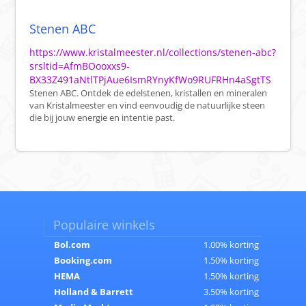
Stenen ABC
https://www.kristalmeester.nl/collections/stenen-abc?
srsltid=AfmBOooxxs9-
BX33Z491aNtlTPjAue6IsmRYnyKfWo9RUFRHn4aSgtTS
Stenen ABC. Ontdek de edelstenen, kristallen en mineralen
van Kristalmeester en vind eenvoudig de natuurlijke steen
die bij jouw energie en intentie past.
Populaire winkels
Bol.com
1.00% korting
Booking.com
1.50% korting
HEMA
1.50% korting
Holland & Barrett
3.50% korting