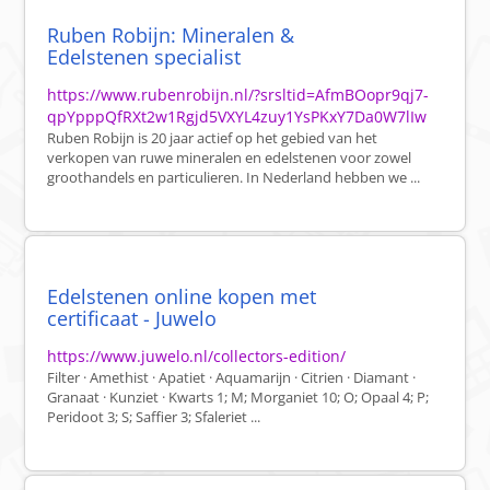
Ruben Robijn: Mineralen &
Edelstenen specialist
https://www.rubenrobijn.nl/?srsltid=AfmBOopr9qj7-
qpYpppQfRXt2w1Rgjd5VXYL4zuy1YsPKxY7Da0W7lIw
Ruben Robijn is 20 jaar actief op het gebied van het
verkopen van ruwe mineralen en edelstenen voor zowel
groothandels en particulieren. In Nederland hebben we ...
Edelstenen online kopen met
certificaat - Juwelo
https://www.juwelo.nl/collectors-edition/
Filter · Amethist · Apatiet · Aquamarijn · Citrien · Diamant ·
Granaat · Kunziet · Kwarts 1; M; Morganiet 10; O; Opaal 4; P;
Peridoot 3; S; Saffier 3; Sfaleriet ...