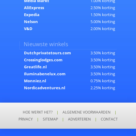
Media Markt
1.00% korting
AliExpress
2.50% korting
Expedia
1.50% korting
Nelson
5.00% korting
V&D
2.00% korting
Nieuwste winkels
Dutchprivatetours.com
3.50% korting
Crossinglodges.com
3.50% korting
Greatlife.nl
3.50% korting
Iluminabenelux.com
3.50% korting
Monniez.nl
0.75% korting
Nordicadventures.nl
2.25% korting
HOE WERKT HET?
|
ALGEMENE VOORWAARDEN
|
PRIVACY
|
SITEMAP
|
ADVERTEREN
|
CONTACT