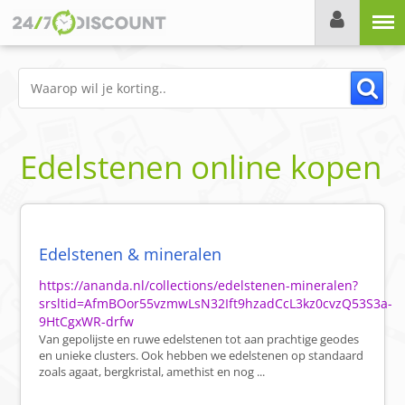
Menu
Edelstenen online kopen
Edelstenen & mineralen
https://ananda.nl/collections/edelstenen-mineralen?
srsltid=AfmBOor55vzmwLsN32Ift9hzadCcL3kz0cvzQ53S3a-
9HtCgxWR-drfw
Van gepolijste en ruwe edelstenen tot aan prachtige geodes
en unieke clusters. Ook hebben we edelstenen op standaard
zoals agaat, bergkristal, amethist en nog ...