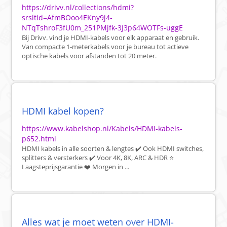
https://drivv.nl/collections/hdmi?
srsltid=AfmBOoo4EKny9j4-
NTqTshroF3fU0m_251PMjfk-3J3p64WOTFs-uggE
Bij Drivv. vind je HDMI-kabels voor elk apparaat en gebruik.
Van compacte 1-meterkabels voor je bureau tot actieve
optische kabels voor afstanden tot 20 meter.
HDMI kabel kopen?
https://www.kabelshop.nl/Kabels/HDMI-kabels-
p652.html
HDMI kabels in alle soorten & lengtes ✔️ Ook HDMI switches,
splitters & versterkers ✔️ Voor 4K, 8K, ARC & HDR ⭐
Laagsteprijsgarantie ❤️ Morgen in ...
Alles wat je moet weten over HDMI-