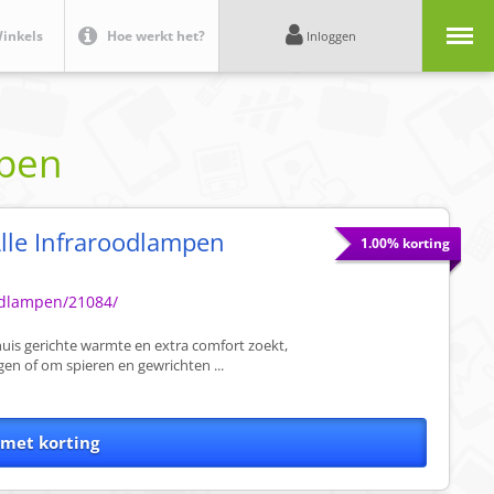
Menu
inkels
Hoe werkt het?
Inloggen
open
lle Infraroodlampen
1.00% korting
oodlampen/21084/
huis gerichte warmte en extra comfort zoekt,
en of om spieren en gewrichten ...
 met korting