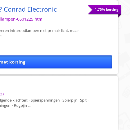
 Conrad Electronic
1.75% korting
odlampen-0601225.html
reren infraroodlampen niet primair licht, maar
e.
met korting
2/
gende klachten: · Spierspanningen · Spierpijn · Spit ·
gen: · Rugpijn ...