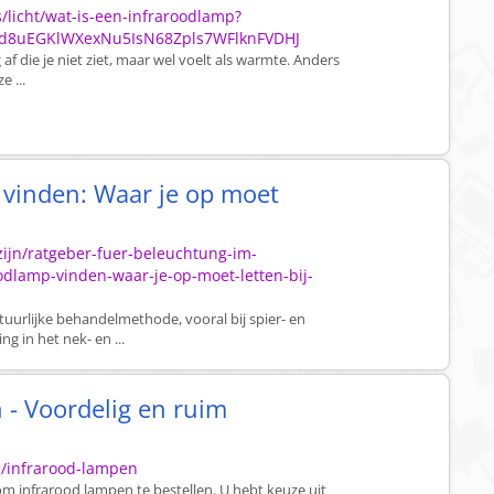
/licht/wat-is-een-infraroodlamp?
d8uEGKlWXexNu5IsN68Zpls7WFlknFVDHJ
af die je niet ziet, maar wel voelt als warmte. Anders
 ...
 vinden: Waar je op moet
zijn/ratgeber-fuer-beleuchtung-im-
odlamp-vinden-waar-je-op-moet-letten-bij-
tuurlijke behandelmethode, vooral bij spier- en
g in het nek- en ...
 - Voordelig en ruim
g/infrarood-lampen
 om infrarood lampen te bestellen. U hebt keuze uit