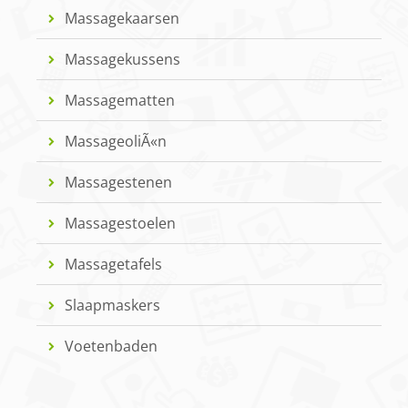
Massagekaarsen
Massagekussens
Massagematten
MassageoliÃ«n
Massagestenen
Massagestoelen
Massagetafels
Slaapmaskers
Voetenbaden