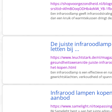
https://shopvoorgezondheid.nl/blogs
srsltid=AfmBOoqODHb4oNW_YB-1fb
Een infraroodlamp geeft infraroodstraling 
dan een kruik of warmtekussen dringt deze
De juiste infraroodlamp
letten bij ...
https://www.leuchtstark.de/nl/maga
gesundheitswesen/de-juiste-infraro
het-kopen.html
Een infraroodlamp is een effectieve en na
gewrichtsklachten, verkoudheid of spannin
Infrarood lampen kopen
aanbod
https://www.samelight.nl/toepassin
Bij Samelight bent u aan het juiste adres