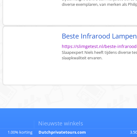
diverse exemplaren, van merken als Philips
Beste Infrarood Lampen 
https://slimgetest.nl/beste-infraroo
Slaapexpert Niels heeft tijdens diverse te
slaapkwaliteit ervaren.
Nieuwste winkels
1.00% korting
Dutchprivatetours.com
3.5