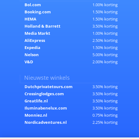
Bol.com
1.00% korting
Booking.com
1.50% korting
HEMA
1.50% korting
Holland & Barrett
3.50% korting
Media Markt
1.00% korting
AliExpress
2.50% korting
Expedia
1.50% korting
Nelson
5.00% korting
V&D
2.00% korting
Nieuwste winkels
Dutchprivatetours.com
3.50% korting
Crossinglodges.com
3.50% korting
Greatlife.nl
3.50% korting
Iluminabenelux.com
3.50% korting
Monniez.nl
0.75% korting
Nordicadventures.nl
2.25% korting