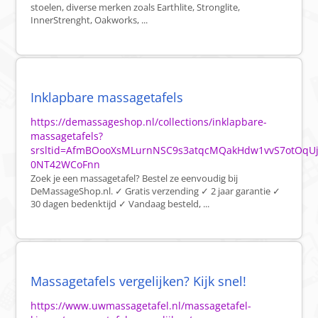
stoelen, diverse merken zoals Earthlite, Stronglite,
InnerStrenght, Oakworks, ...
Inklapbare massagetafels
https://demassageshop.nl/collections/inklapbare-
massagetafels?
srsltid=AfmBOooXsMLurnNSC9s3atqcMQakHdw1vvS7otOqUj
0NT42WCoFnn
Zoek je een massagetafel? Bestel ze eenvoudig bij
DeMassageShop.nl. ✓ Gratis verzending ✓ 2 jaar garantie ✓
30 dagen bedenktijd ✓ Vandaag besteld, ...
Massagetafels vergelijken? Kijk snel!
https://www.uwmassagetafel.nl/massagetafel-