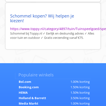
Schommel kopen? Wij helpen je
kiezen!
https://www.toppy.nl/category/4897/tuin/Tuinspeelgoed/sp
Schommel bij Toppy.nl ✓ Eerlijk en deskundig advies ✓ Alles
voor tuin en outdoor ✓ Gratis verzending vanaf €75.
Populaire winkels
Bol.com
1.00% korting
Booking.com
1.50% korting
HEMA
1.50% korting
Holland & Barrett
3.50% korting
Media Markt
1.00% korting