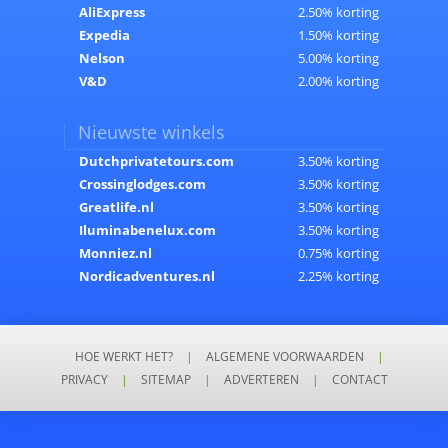
AliExpress
2.50% korting
Expedia
1.50% korting
Nelson
5.00% korting
V&D
2.00% korting
Nieuwste winkels
Dutchprivatetours.com
3.50% korting
Crossinglodges.com
3.50% korting
Greatlife.nl
3.50% korting
Iluminabenelux.com
3.50% korting
Monniez.nl
0.75% korting
Nordicadventures.nl
2.25% korting
HOE WERKT HET?
|
ALGEMENE VOORWAARDEN
|
PRIVACY
|
SITEMAP
|
ADVERTEREN
|
CONTACT