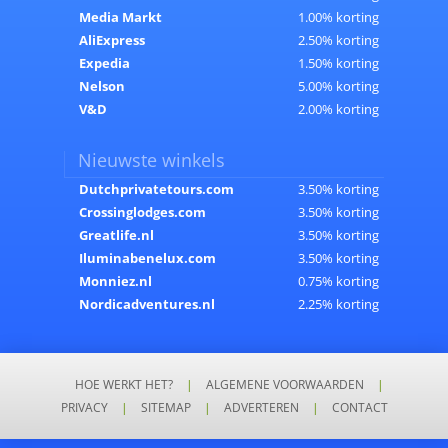
Media Markt
1.00% korting
AliExpress
2.50% korting
Expedia
1.50% korting
Nelson
5.00% korting
V&D
2.00% korting
Nieuwste winkels
Dutchprivatetours.com
3.50% korting
Crossinglodges.com
3.50% korting
Greatlife.nl
3.50% korting
Iluminabenelux.com
3.50% korting
Monniez.nl
0.75% korting
Nordicadventures.nl
2.25% korting
HOE WERKT HET?
|
ALGEMENE VOORWAARDEN
|
PRIVACY
|
SITEMAP
|
ADVERTEREN
|
CONTACT