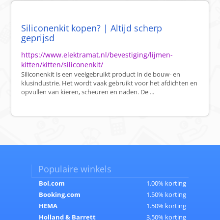
Siliconenkit kopen? | Altijd scherp
geprijsd
https://www.elektramat.nl/bevestiging/lijmen-
kitten/kitten/siliconenkit/
Siliconenkit is een veelgebruikt product in de bouw- en
klusindustrie. Het wordt vaak gebruikt voor het afdichten en
opvullen van kieren, scheuren en naden. De ...
Populaire winkels
Bol.com
1.00% korting
Booking.com
1.50% korting
HEMA
1.50% korting
Holland & Barrett
3.50% korting