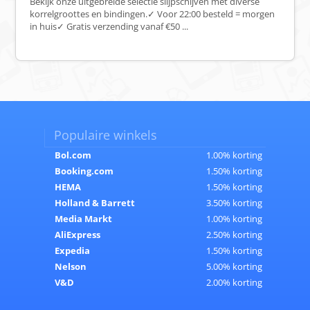
Bekijk onze uitgebreide selectie slijpschijven met diverse
korrelgroottes en bindingen.✓ Voor 22:00 besteld = morgen
in huis✓ Gratis verzending vanaf €50 ...
Populaire winkels
Bol.com
1.00% korting
Booking.com
1.50% korting
HEMA
1.50% korting
Holland & Barrett
3.50% korting
Media Markt
1.00% korting
AliExpress
2.50% korting
Expedia
1.50% korting
Nelson
5.00% korting
V&D
2.00% korting