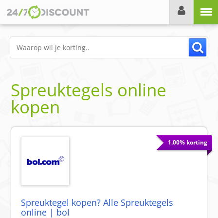
Menu
Spreuktegels online
kopen
1.00% korting
Spreuktegel kopen? Alle Spreuktegels
online | bol