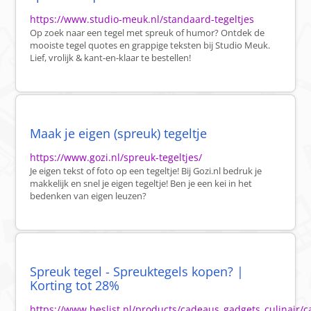
https://www.studio-meuk.nl/standaard-tegeltjes
Op zoek naar een tegel met spreuk of humor? Ontdek de
mooiste tegel quotes en grappige teksten bij Studio Meuk.
Lief, vrolijk & kant-en-klaar te bestellen!
Maak je eigen (spreuk) tegeltje
https://www.gozi.nl/spreuk-tegeltjes/
Je eigen tekst of foto op een tegeltje! Bij Gozi.nl bedruk je
makkelijk en snel je eigen tegeltje! Ben je een kei in het
bedenken van eigen leuzen?
Spreuk tegel - Spreuktegels kopen? |
Korting tot 28%
https://www.beslist.nl/products/cadeaus_gadgets_culinair/