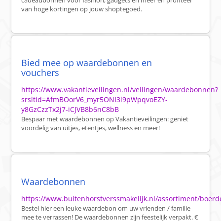
cadeaubonnen voor fashion, gadgets en meer en profiteer
van hoge kortingen op jouw shoptegoed.
Bied mee op waardebonnen en
vouchers
https://www.vakantieveilingen.nl/veilingen/waardebonnen?
srsltid=AfmBOorV6_myr5ONI3l9pWpqvoEZY-
y8GzCzzTx2j7-iCJVB8b6nC8bB
Bespaar met waardebonnen op Vakantieveilingen: geniet
voordelig van uitjes, etentjes, wellness en meer!
Waardebonnen
https://www.buitenhorstverssmakelijk.nl/assortiment/boe
Bestel hier een leuke waardebon om uw vrienden / familie
mee te verrassen! De waardebonnen zijn feestelijk verpakt. €