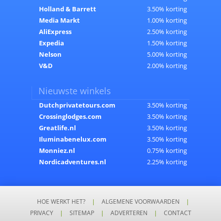
Holland & Barrett
3.50% korting
Media Markt
1.00% korting
AliExpress
2.50% korting
Expedia
1.50% korting
Nelson
5.00% korting
V&D
2.00% korting
Nieuwste winkels
Dutchprivatetours.com
3.50% korting
Crossinglodges.com
3.50% korting
Greatlife.nl
3.50% korting
Iluminabenelux.com
3.50% korting
Monniez.nl
0.75% korting
Nordicadventures.nl
2.25% korting
HOE WERKT HET?
|
ALGEMENE VOORWAARDEN
|
PRIVACY
|
SITEMAP
|
ADVERTEREN
|
CONTACT