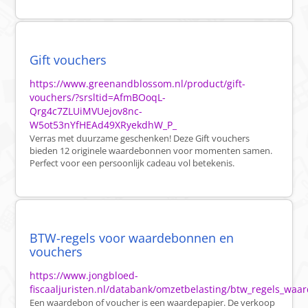
Gift vouchers
https://www.greenandblossom.nl/product/gift-
vouchers/?srsltid=AfmBOoqL-
Qrg4c7ZLUiMVUejov8nc-
W5ot53nYfHEAd49XRyekdhW_P_
Verras met duurzame geschenken! Deze Gift vouchers
bieden 12 originele waardebonnen voor momenten samen.
Perfect voor een persoonlijk cadeau vol betekenis.
BTW-regels voor waardebonnen en
vouchers
https://www.jongbloed-
fiscaaljuristen.nl/databank/omzetbelasting/btw_regels_wa
Een waardebon of voucher is een waardepapier. De verkoop