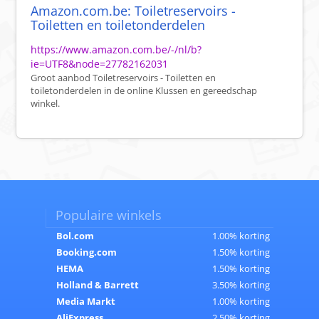
Amazon.com.be: Toiletreservoirs -
Toiletten en toiletonderdelen
https://www.amazon.com.be/-/nl/b?
ie=UTF8&node=27782162031
Groot aanbod Toiletreservoirs - Toiletten en
toiletonderdelen in de online Klussen en gereedschap
winkel.
Populaire winkels
Bol.com
1.00% korting
Booking.com
1.50% korting
HEMA
1.50% korting
Holland & Barrett
3.50% korting
Media Markt
1.00% korting
AliExpress
2.50% korting