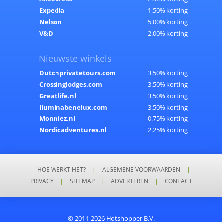
Expedia
1.50% korting
Nelson
5.00% korting
V&D
2.00% korting
Nieuwste winkels
Dutchprivatetours.com
3.50% korting
Crossinglodges.com
3.50% korting
Greatlife.nl
3.50% korting
Iluminabenelux.com
3.50% korting
Monniez.nl
0.75% korting
Nordicadventures.nl
2.25% korting
HOE WERKT HET?
|
ALGEMENE VOORWAARDEN
|
PRIVACY
|
SITEMAP
|
ADVERTEREN
|
CONTACT
© 2011-2026 Hotshopper B.V.