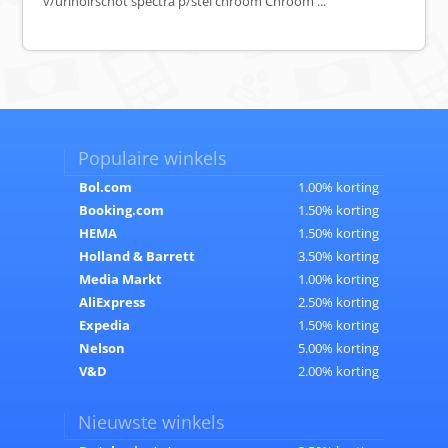
v/urinoirschot spectra p/stel chroom Chroom ...
Populaire winkels
Bol.com
1.00% korting
Booking.com
1.50% korting
HEMA
1.50% korting
Holland & Barrett
3.50% korting
Media Markt
1.00% korting
AliExpress
2.50% korting
Expedia
1.50% korting
Nelson
5.00% korting
V&D
2.00% korting
Nieuwste winkels