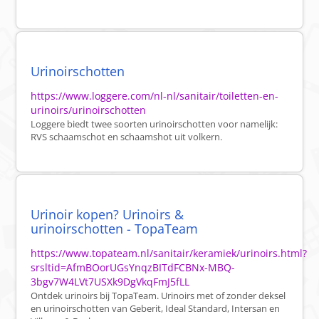
Urinoirschotten
https://www.loggere.com/nl-nl/sanitair/toiletten-en-
urinoirs/urinoirschotten
Loggere biedt twee soorten urinoirschotten voor namelijk:
RVS schaamschot en schaamshot uit volkern.
Urinoir kopen? Urinoirs &
urinoirschotten - TopaTeam
https://www.topateam.nl/sanitair/keramiek/urinoirs.html?
srsltid=AfmBOorUGsYnqzBITdFCBNx-MBQ-
3bgv7W4LVt7USXk9DgVkqFmJ5fLL
Ontdek urinoirs bij TopaTeam. Urinoirs met of zonder deksel
en urinoirschotten van Geberit, Ideal Standard, Intersan en