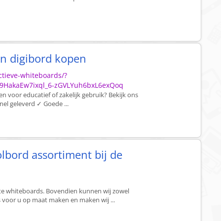
en digibord kopen
ctieve-whiteboards/?
u9HakaEw7ixql_6-zGVLYuh6bxL6exQoq
n voor educatief of zakelijk gebruik? Bekijk ons
nel geleverd ✓ Goede ...
lbord assortiment bij de
rote whiteboards. Bovendien kunnen wij zowel
 voor u op maat maken en maken wij ...