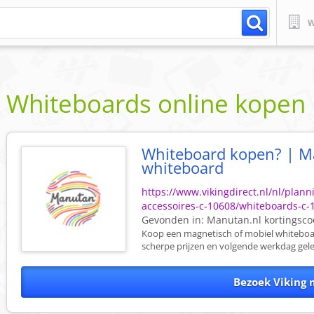
W
Whiteboards online kopen
Whiteboard kopen? | M
whiteboard
https://www.vikingdirect.nl/nl/plan
accessoires-c-10608/whiteboards-c
Gevonden in:
Manutan.nl
kortingsc
Koop een magnetisch of mobiel whiteboa
scherpe prijzen en volgende werkdag gel
Bezoek Viking 