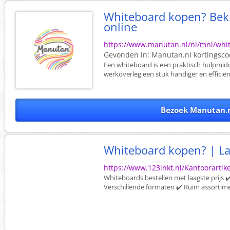
Whiteboard kopen? Beki
online
https://www.manutan.nl/nl/mnl/whi
Gevonden in:
Manutan.nl
kortingsc
Een whiteboard is een praktisch hulpmidde
werkoverleg een stuk handiger en efficië
Bezoek Manutan.n
Whiteboard kopen? | Laa
https://www.123inkt.nl/Kantoorarti
Whiteboards bestellen met laagste prijs 
Verschillende formaten ✔️ Ruim assortimen