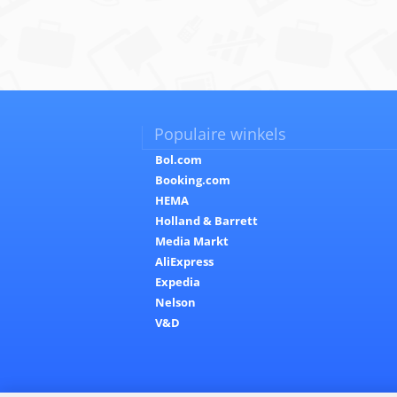
Populaire winkels
Bol.com
Booking.com
HEMA
Holland & Barrett
Media Markt
AliExpress
Expedia
Nelson
V&D