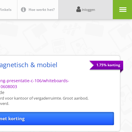
Menu
inkels
Hoe werkt het?
Inloggen
agnetisch & mobiel
1.75% korting
ning-presentatie-c-106/whiteboards-
-10608003
ode
rd voor kantoor of vergaderruimte. Groot aanbod,
everd.
met korting