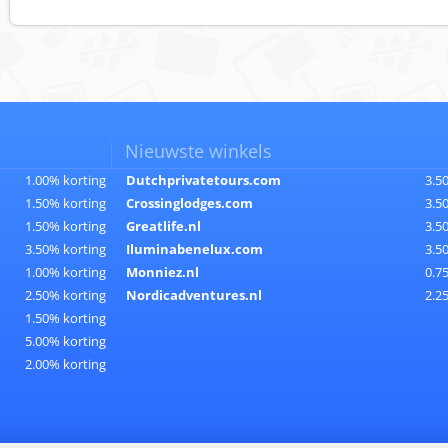
Nieuwste winkels
1.00% korting
Dutchprivatetours.com
3.5
1.50% korting
Crossinglodges.com
3.5
1.50% korting
Greatlife.nl
3.5
3.50% korting
Iluminabenelux.com
3.5
1.00% korting
Monniez.nl
0.7
2.50% korting
Nordicadventures.nl
2.2
1.50% korting
5.00% korting
2.00% korting