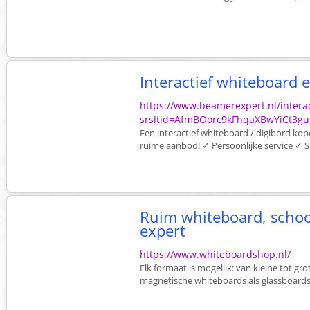
Interactief whiteboard 
https://www.beamerexpert.nl/intera
srsltid=AfmBOorc9kFhqaXBwYiCt3g
Een interactief whiteboard / digibord kope
ruime aanbod! ✓ Persoonlijke service ✓ S
Ruim whiteboard, schoo
expert
https://www.whiteboardshop.nl/
Elk formaat is mogelijk: van kleine tot g
magnetische whiteboards als glassboards