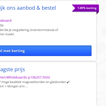
jk ons aanbod & bestel
1.00% korting
teboard
ode
l die je vergadering, brainstormsessie of
nter maakt.
l met korting
gste prijs
kelen/Whiteboards-p106257.html
✔️ Hoge kwaliteit magneetborden en glasborden ✔️
t ⭐ Morgen al in ...