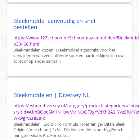
Bleekmiddel eenvoudig en snel
bestellen
https://www.123schoon.nl/Schoonmaakmiddelen/Bleekmidd
p30468.html
Bleekmiddelen kopen? Bleekmiddel is geschikt voor het
verwijderen van verschillende soorten hardnekkig vuil in uw
toilet of op ander sanitair.
Bleekmiddelen | Diversey NL
https://eshop.diversey.nl/category/productcategorieen/c
srsltid=AfmBOoo5M1N1bwMv1UpQF3gYVdXh3A2_YvzEfUrYa
WkwgrvZHiZa-c
Bleekmiddelen · Glorix Pro Formula Toiletreiniger Dikke Bleek
Original (met chloor) 2x5L - Dik bleekmiddel voor hygiënisch
reinigen · Glorix Pro Formula ...