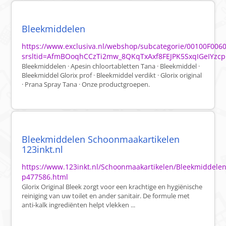
Bleekmiddelen
https://www.exclusiva.nl/webshop/subcategorie/00100F006
srsltid=AfmBOoqhCCzTi2mw_8QKqTxAxf8FEJPK5SxqIGeIYzcp
Bleekmiddelen · Apesin chloortabletten Tana · Bleekmiddel ·
Bleekmiddel Glorix prof · Bleekmiddel verdikt · Glorix original
· Prana Spray Tana · Onze productgroepen.
Bleekmiddelen Schoonmaakartikelen
123inkt.nl
https://www.123inkt.nl/Schoonmaakartikelen/Bleekmiddelen
p477586.html
Glorix Original Bleek zorgt voor een krachtige en hygiënische
reiniging van uw toilet en ander sanitair. De formule met
anti-kalk ingrediënten helpt vlekken ...