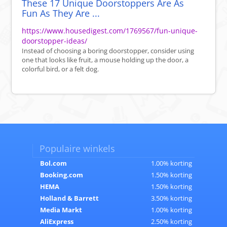
These 17 Unique Doorstoppers Are As
Fun As They Are ...
https://www.housedigest.com/1769567/fun-unique-
doorstopper-ideas/
Instead of choosing a boring doorstopper, consider using
one that looks like fruit, a mouse holding up the door, a
colorful bird, or a felt dog.
Populaire winkels
Bol.com
1.00% korting
Booking.com
1.50% korting
HEMA
1.50% korting
Holland & Barrett
3.50% korting
Media Markt
1.00% korting
AliExpress
2.50% korting