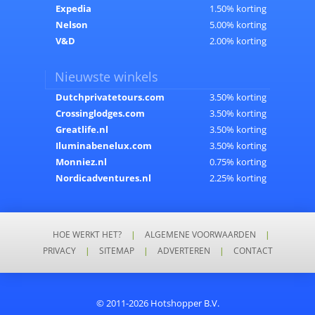
Expedia
1.50% korting
Nelson
5.00% korting
V&D
2.00% korting
Nieuwste winkels
Dutchprivatetours.com
3.50% korting
Crossinglodges.com
3.50% korting
Greatlife.nl
3.50% korting
Iluminabenelux.com
3.50% korting
Monniez.nl
0.75% korting
Nordicadventures.nl
2.25% korting
HOE WERKT HET?
|
ALGEMENE VOORWAARDEN
|
PRIVACY
|
SITEMAP
|
ADVERTEREN
|
CONTACT
© 2011-2026 Hotshopper B.V.