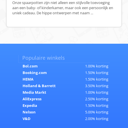
Onze spaarpotten zijn niet alleen een stijlvolle toevoeging
aan een baby- of kinderkamer, maar ook een persoonlijk en
uniek cadeau. De hippe ontwerpen met naam ...
Populaire winkels
Bol.com
1.00% korting
Booking.com
1.50% korting
HEMA
1.50% korting
Holland & Barrett
3.50% korting
Media Markt
1.00% korting
AliExpress
2.50% korting
Expedia
1.50% korting
Nelson
5.00% korting
V&D
2.00% korting