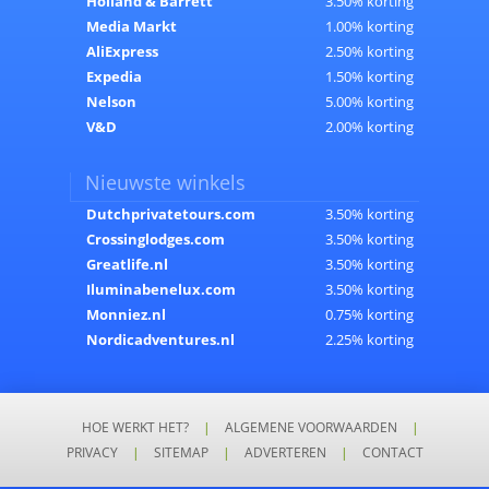
Holland & Barrett
3.50% korting
Media Markt
1.00% korting
AliExpress
2.50% korting
Expedia
1.50% korting
Nelson
5.00% korting
V&D
2.00% korting
Nieuwste winkels
Dutchprivatetours.com
3.50% korting
Crossinglodges.com
3.50% korting
Greatlife.nl
3.50% korting
Iluminabenelux.com
3.50% korting
Monniez.nl
0.75% korting
Nordicadventures.nl
2.25% korting
HOE WERKT HET?
|
ALGEMENE VOORWAARDEN
|
PRIVACY
|
SITEMAP
|
ADVERTEREN
|
CONTACT