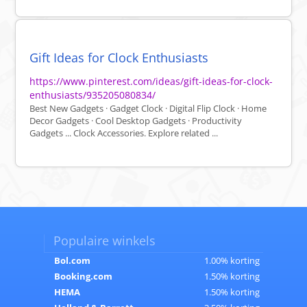
Gift Ideas for Clock Enthusiasts
https://www.pinterest.com/ideas/gift-ideas-for-clock-
enthusiasts/935205080834/
Best New Gadgets · Gadget Clock · Digital Flip Clock · Home
Decor Gadgets · Cool Desktop Gadgets · Productivity
Gadgets ... Clock Accessories. Explore related ...
Populaire winkels
Bol.com
1.00% korting
Booking.com
1.50% korting
HEMA
1.50% korting