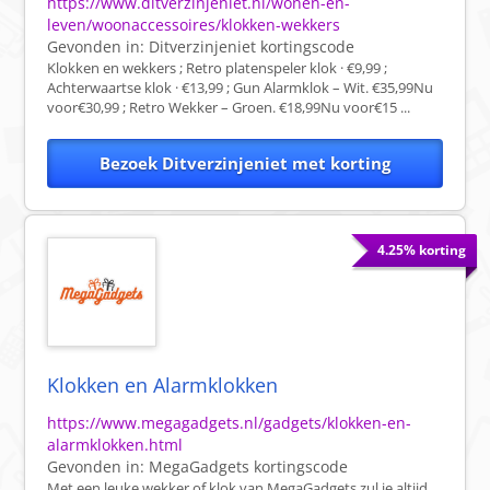
https://www.ditverzinjeniet.nl/wonen-en-
leven/woonaccessoires/klokken-wekkers
Gevonden in:
Ditverzinjeniet
kortingscode
Klokken en wekkers ; Retro platenspeler klok · €9,99 ;
Achterwaartse klok · €13,99 ; Gun Alarmklok – Wit. €35,99Nu
voor€30,99 ; Retro Wekker – Groen. €18,99Nu voor€15 ...
Bezoek Ditverzinjeniet met korting
4.25% korting
Klokken en Alarmklokken
https://www.megagadgets.nl/gadgets/klokken-en-
alarmklokken.html
Gevonden in:
MegaGadgets
kortingscode
Met een leuke wekker of klok van MegaGadgets zul je altijd