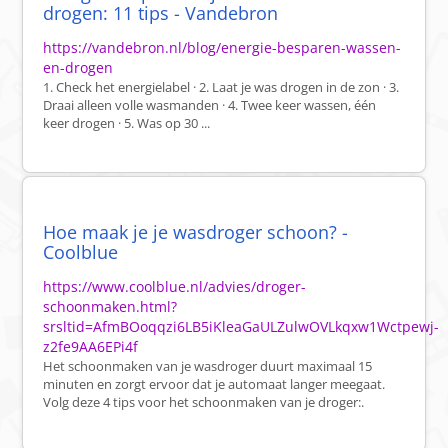
drogen: 11 tips - Vandebron
https://vandebron.nl/blog/energie-besparen-wassen-
en-drogen
1. Check het energielabel · 2. Laat je was drogen in de zon · 3.
Draai alleen volle wasmanden · 4. Twee keer wassen, één
keer drogen · 5. Was op 30 ...
Hoe maak je je wasdroger schoon? -
Coolblue
https://www.coolblue.nl/advies/droger-
schoonmaken.html?
srsltid=AfmBOoqqzi6LB5iKleaGaULZulwOVLkqxw1Wctpewj-
z2fe9AA6EPi4f
Het schoonmaken van je wasdroger duurt maximaal 15
minuten en zorgt ervoor dat je automaat langer meegaat.
Volg deze 4 tips voor het schoonmaken van je droger:.