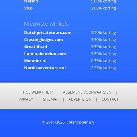
Nelson
5.00% korting
V&D
2.00% korting
Nieuwste winkels
Dutchprivatetours.com
3.50% korting
Crossinglodges.com
3.50% korting
Greatlife.nl
3.50% korting
Iluminabenelux.com
3.50% korting
Monniez.nl
0.75% korting
Nordicadventures.nl
2.25% korting
HOE WERKT HET?
|
ALGEMENE VOORWAARDEN
|
PRIVACY
|
SITEMAP
|
ADVERTEREN
|
CONTACT
© 2011-2026 Hotshopper B.V.