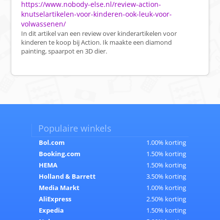
https://www.nobody-else.nl/review-action-
knutselartikelen-voor-kinderen-ook-leuk-voor-
volwassenen/
In dit artikel van een review over kinderartikelen voor
kinderen te koop bij Action. Ik maakte een diamond
painting, spaarpot en 3D dier.
Populaire winkels
Bol.com
1.00% korting
Booking.com
1.50% korting
HEMA
1.50% korting
Holland & Barrett
3.50% korting
Media Markt
1.00% korting
AliExpress
2.50% korting
Expedia
1.50% korting