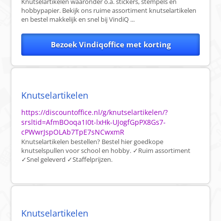
Knutselartikelen waaronder o.a. stickers, stempels en
hobbypapier. Bekijk ons ruime assortiment knutselartikelen
en bestel makkelijk en snel bij VindiQ ...
Bezoek Vindiqoffice met korting
Knutselartikelen
https://discountoffice.nl/g/knutselartikelen/?
srsltid=AfmBOoqa1I0t-lxHk-UJogfGpPX8Gs7-
cPWwrJspOLAb7TpE7sNCwxmR
Knutselartikelen bestellen? Bestel hier goedkope
knutselspullen voor school en hobby. ✓Ruim assortiment
✓Snel geleverd ✓Staffelprijzen.
Knutselartikelen