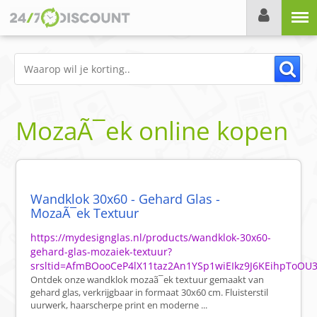
Menu
MozaÃ¯ek online kopen
Wandklok 30x60 - Gehard Glas -
MozaÃ¯ek Textuur
https://mydesignglas.nl/products/wandklok-30x60-
gehard-glas-mozaiek-textuur?
srsltid=AfmBOooCeP4lX11taz2An1YSp1wiEIkz9J6KEihpToO
Ontdek onze wandklok mozaã¯ek textuur gemaakt van
gehard glas, verkrijgbaar in formaat 30x60 cm. Fluisterstil
uurwerk, haarscherpe print en moderne ...