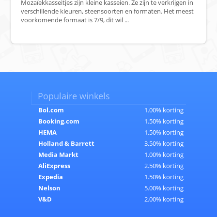
Mozaïekkasseitjes zijn kleine kasseien. Ze zijn te verkrijgen in
verschillende kleuren, steensoorten en formaten. Het meest
voorkomende formaat is 7/9, dit wil ...
Populaire winkels
Bol.com
1.00% korting
Booking.com
1.50% korting
HEMA
1.50% korting
Holland & Barrett
3.50% korting
Media Markt
1.00% korting
AliExpress
2.50% korting
Expedia
1.50% korting
Nelson
5.00% korting
V&D
2.00% korting