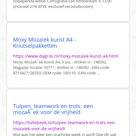
onbeperkte editie. Cartografie van Amsterdam. € 13,90
(inclusief 21% BTW, exclusief verzendkosten).
Moxy Mozaïek kunst A4 -
Knutselpakketten
https://www.dagros.nl/moxy-mozaiek-kunst-a4.html
Moxy MozaÃ¯ek kunst A4, 3 ass. ; Artikel nr.: 148392,
Magazijn locatie: 50711 ; Artikel nr.: 148392 ; EAN code:
8715427126333, OEM code: 100110 ; EAN code: ...
Tulpen, teamwork en trots: een
mozaÃ¯ek voor de vrijheid
https://tollebeek.nl/tulpen-teamwork-en-trots-een-
mozaiek-voor-de-vrijheid/
Wat was het weer een prachtige week in april! Ook dit jaar