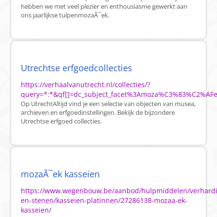
hebben we met veel plezier en enthousiasme gewerkt aan
ons jaarlijkse tulpenmozaÃ¯ek.
Utrechtse erfgoedcollecties
https://verhaalvanutrecht.nl/collecties/?
query=*:*&qf[]=dc_subject_facet%3Amoza%C3%83%C2%AFek
Op UtrechtAltijd vind je een selectie van objecten van musea,
archieven en erfgoedinstellingen. Bekijk de bijzondere
Utrechtse erfgoed collecties.
mozaÃ¯ek kasseien
https://www.wegenbouw.be/aanbod/hulpmiddelen/verhardi
en-stenen/kasseien-platinnen/27286138-mozaa-ek-
kasseien/