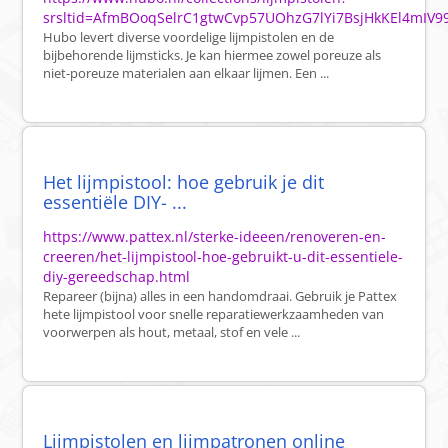
srsltid=AfmBOoqSelrC1gtwCvp57UOhzG7lYi7BsjHkKEl4mIV9
Hubo levert diverse voordelige lijmpistolen en de
bijbehorende lijmsticks. Je kan hiermee zowel poreuze als
niet-poreuze materialen aan elkaar lijmen. Een ...
Het lijmpistool: hoe gebruik je dit
essentiële DIY- ...
https://www.pattex.nl/sterke-ideeen/renoveren-en-
creeren/het-lijmpistool-hoe-gebruikt-u-dit-essentiele-
diy-gereedschap.html
Repareer (bijna) alles in een handomdraai. Gebruik je Pattex
hete lijmpistool voor snelle reparatiewerkzaamheden van
voorwerpen als hout, metaal, stof en vele ...
Lijmpistolen en lijmpatronen online