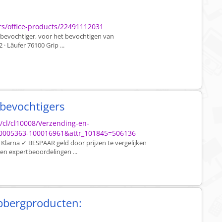
rs/office-products/22491112031
6 bevochtiger, voor het bevochtigen van
 · Läufer 76100 Grip ...
lbevochtigers
/cl/cl10008/Verzending-en-
0005363-100016961&attr_101845=506136
Klarna ✓ BESPAAR geld door prijzen te vergelijken
en expertbeoordelingen ...
pbergproducten: