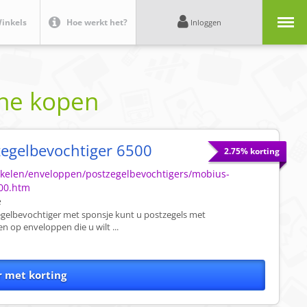
Menu
inkels
Hoe werkt het?
Inloggen
ine kopen
egelbevochtiger 6500
2.75% korting
tikelen/enveloppen/postzegelbevochtigers/mobius-
500.htm
e
gelbevochtiger met sponsje kunt u postzegels met
 op enveloppen die u wilt ...
r met korting