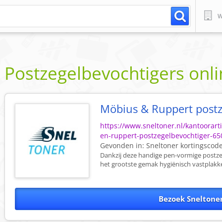
W
Postzegelbevochtigers onl
Möbius & Ruppert postz
https://www.sneltoner.nl/kantoorar
en-ruppert-postzegelbevochtiger-6
Gevonden in:
Sneltoner
kortingscod
Dankzij deze handige pen-vormige postze
het grootste gemak hygiënisch vastplakken
Bezoek Sneltone