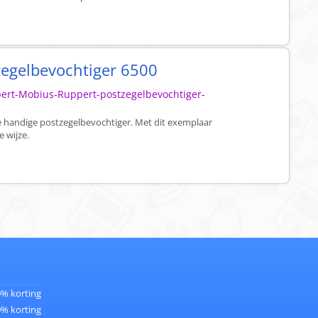
egelbevochtiger 6500
pert-Mobius-Ruppert-postzegelbevochtiger-
ze handige postzegelbevochtiger. Met dit exemplaar
e wijze.
0% korting
0% korting