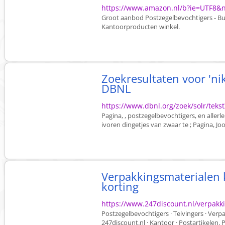
https://www.amazon.nl/b?ie=UTF8
Groot aanbod Postzegelbevochtigers - Bu
Kantoorproducten winkel.
Zoekresultaten voor 'nik
DBNL
https://www.dbnl.org/zoek/solr/tek
Pagina, , postzegelbevochtigers, en aller
ivoren dingetjes van zwaar te ; Pagina, Joo
Verpakkingsmaterialen k
korting
https://www.247discount.nl/verpakk
Postzegelbevochtigers · Telvingers · Ver
247discount.nl · Kantoor · Postartikelen. P