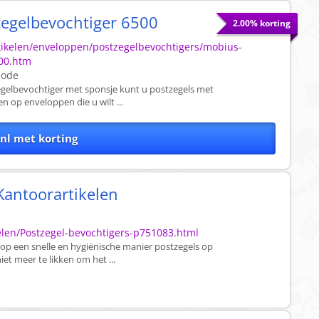
egelbevochtiger 6500
2.00% korting
tikelen/enveloppen/postzegelbevochtigers/mobius-
500.htm
code
gelbevochtiger met sponsje kunt u postzegels met
 op enveloppen die u wilt ...
nl met korting
Kantoorartikelen
elen/Postzegel-bevochtigers-p751083.html
op een snelle en hygiënische manier postzegels op
et meer te likken om het ...