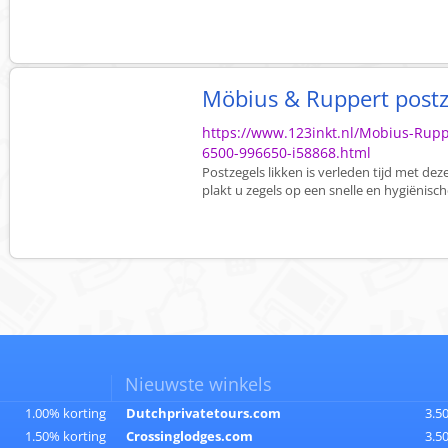
Möbius & Ruppert postz
https://www.123inkt.nl/Mobius-Rup
6500-996650-i58868.html
Postzegels likken is verleden tijd met de
plakt u zegels op een snelle en hygiënisch
Nieuwste winkels
1.00% korting
Dutchprivatetours.com
3.5
1.50% korting
Crossinglodges.com
3.5