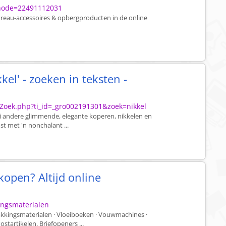
&node=22491112031
reau-accessoires & opbergproducten in de online
kel' - zoeken in teksten -
stZoek.php?ti_id=_gro002191301&zoek=nikkel
lei andere glimmende, elegante koperen, nikkelen en
st met 'n nonchalant ...
open? Altijd online
ingsmaterialen
pakkingsmaterialen · Vloeiboeken · Vouwmachines ·
ostartikelen. Briefopeners ...