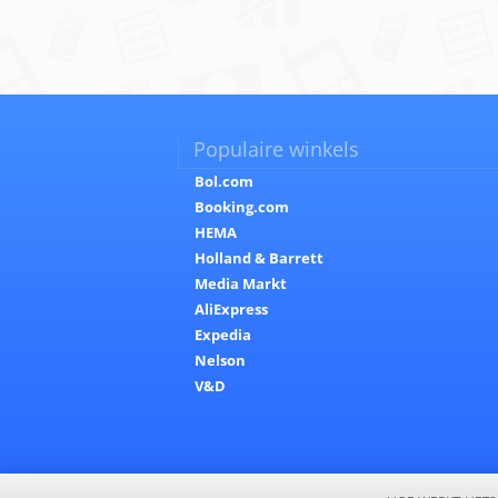
Populaire winkels
Bol.com
Booking.com
HEMA
Holland & Barrett
Media Markt
AliExpress
Expedia
Nelson
V&D