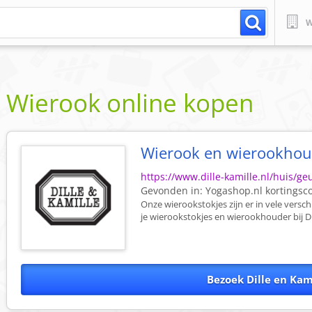
W
Wierook online kopen
Wierook en wierookhoude
https://www.dille-kamille.nl/huis/ge
Gevonden in:
Yogashop.nl
kortingsc
Onze wierookstokjes zijn er in vele verschi
je wierookstokjes en wierookhouder bij Di
Bezoek Dille en Kam