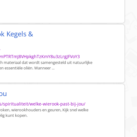
ok Kegels &
?
vnPTRTmJ8VHpkghTzKmY8u3zLrgJFVoY3
h materiaal dat wordt samengesteld uit natuurlijke
n essentiële oliën. Wanneer ...
jou
/spiritualiteit/welke-wierook-past-bij-jou/
eroken, wierookhouders en geuren, Kijk snel welke
elig kunt kopen.