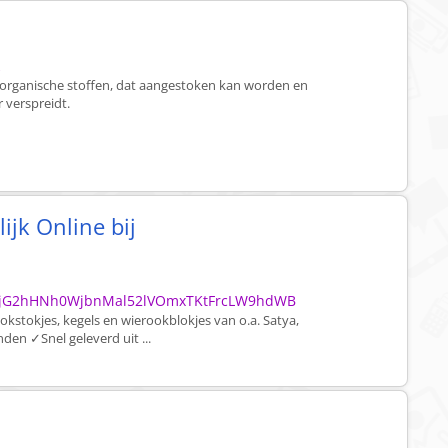
k
organische stoffen, dat aangestoken kan worden en
 verspreidt.
jk Online bij
jG2hHNh0WjbnMal52lVOmxTKtFrcLW9hdWB
stokjes, kegels en wierookblokjes van o.a. Satya,
n ✓Snel geleverd uit ...