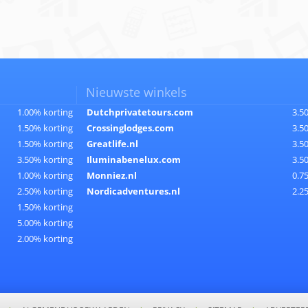
Nieuwste winkels
1.00% korting
Dutchprivatetours.com
3.5
1.50% korting
Crossinglodges.com
3.5
1.50% korting
Greatlife.nl
3.5
3.50% korting
Iluminabenelux.com
3.5
1.00% korting
Monniez.nl
0.7
2.50% korting
Nordicadventures.nl
2.2
1.50% korting
5.00% korting
2.00% korting