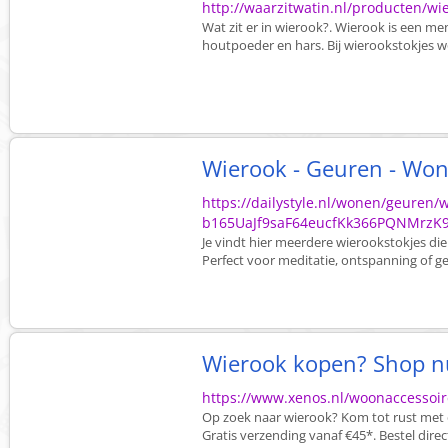
http://waarzitwatin.nl/producten/wi
Wat zit er in wierook?. Wierook is een m
houtpoeder en hars. Bij wierookstokjes wo
Wierook - Geuren - Wo
https://dailystyle.nl/wonen/geure
b165UaJf9saF64eucfKk366PQNMrzK
Je vindt hier meerdere wierookstokjes di
Perfect voor meditatie, ontspanning of 
Wierook kopen? Shop nu
https://www.xenos.nl/woonaccessoir
Op zoek naar wierook? Kom tot rust met 
Gratis verzending vanaf €45*. Bestel direc