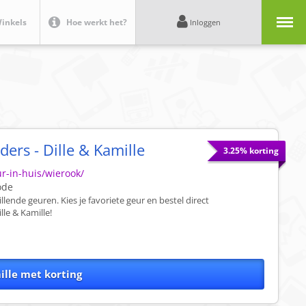
Menu
inkels
Hoe werkt het?
Inloggen
rs - Dille & Kamille
3.25% korting
ur-in-huis/wierook/
ode
llende geuren. Kies je favoriete geur en bestel direct
lle & Kamille!
ille met korting