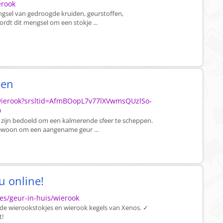
erook
engsel van gedroogde kruiden, geurstoffen,
rdt dit mengsel om een stokje ...
nen
n/wierook?srsltid=AfmBOopL7v77lXVwmsQUzlSo-
9
e zijn bedoeld om een kalmerende sfeer te scheppen.
gewoon om een aangename geur ...
 online!
es/geur-in-huis/wierook
de wierookstokjes en wierook kegels van Xenos. ✓
t!