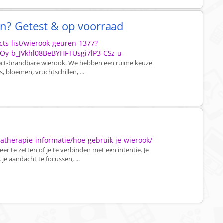
n? Getest & op voorraad
ts-list/wierook-geuren-1377?
y-b_JVkhl08BeBYHFTUsgi7lP3-CSz-u
irect-brandbare wierook. We hebben een ruime keuze
 bloemen, vruchtschillen, ...
?
atherapie-informatie/hoe-gebruik-je-wierook/
er te zetten of je te verbinden met een intentie. Je
je aandacht te focussen, ...