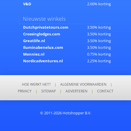
V&D
2.00% korting
Nieuwste winkels
Dutchprivatetours.com
3.50% korting
Crossinglodges.com
3.50% korting
Greatlife.nl
3.50% korting
Iluminabenelux.com
3.50% korting
Monniez.nl
0.75% korting
Nordicadventures.nl
2.25% korting
HOE WERKT HET?
|
ALGEMENE VOORWAARDEN
|
PRIVACY
|
SITEMAP
|
ADVERTEREN
|
CONTACT
© 2011-2026 Hotshopper B.V.