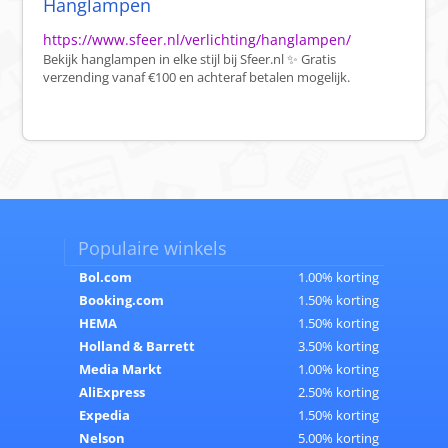
Hanglampen
https://www.sfeer.nl/verlichting/hanglampen/
Bekijk hanglampen in elke stijl bij Sfeer.nl ✨ Gratis
verzending vanaf €100 en achteraf betalen mogelijk.
Populaire winkels
Bol.com
1.00% korting
Booking.com
1.50% korting
HEMA
1.50% korting
Holland & Barrett
3.50% korting
Media Markt
1.00% korting
AliExpress
2.50% korting
Expedia
1.50% korting
Nelson
5.00% korting