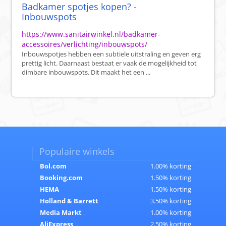
Badkamer spotjes kopen? -
Inbouwspots
https://www.sanitairwinkel.nl/badkamer-
accessoires/verlichting/inbouwspots/
Inbouwspotjes hebben een subtiele uitstraling en geven erg
prettig licht. Daarnaast bestaat er vaak de mogelijkheid tot
dimbare inbouwspots. Dit maakt het een ...
Populaire winkels
Bol.com
1.00% korting
Booking.com
1.50% korting
HEMA
1.50% korting
Holland & Barrett
3.50% korting
Media Markt
1.00% korting
AliExpress
2.50% korting