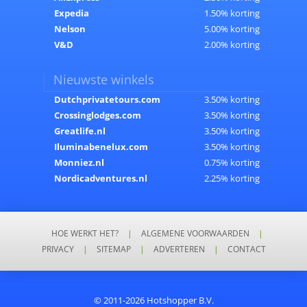
Expedia
1.50% korting
Nelson
5.00% korting
V&D
2.00% korting
Nieuwste winkels
Dutchprivatetours.com
3.50% korting
Crossinglodges.com
3.50% korting
Greatlife.nl
3.50% korting
Iluminabenelux.com
3.50% korting
Monniez.nl
0.75% korting
Nordicadventures.nl
2.25% korting
HOE WERKT HET?
|
ALGEMENE VOORWAARDEN
|
PRIVACY
|
SITEMAP
|
ADVERTEREN
|
CONTACT
© 2011-2026 Hotshopper B.V.