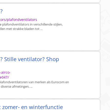
n?
tors/plafondventilators
e plafondventilators in verschillende stijlen,
en met strakke bladen tot ...
 Stille ventilator? Shop
-airco-
he047/
 plafondventilatoren van merken als Eurocom en
diverse afmetingen, ...
 zomer- en winterfunctie