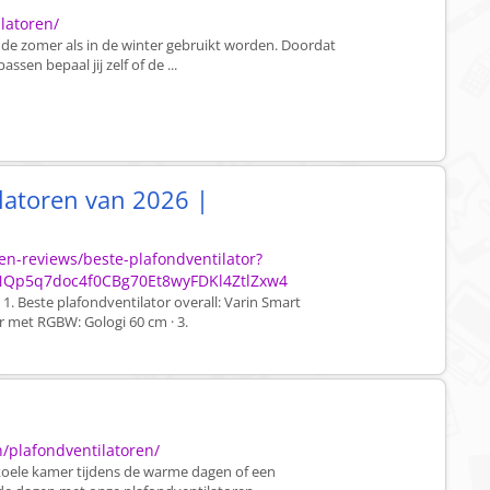
latoren/
 de zomer als in de winter gebruikt worden. Doordat
ssen bepaal jij zelf of de ...
latoren van 2026 |
-en-reviews/beste-plafondventilator?
NQp5q7doc4f0CBg70Et8wyFDKl4ZtlZxw4
 1. Beste plafondventilator overall: Varin Smart
r met RGBW: Gologi 60 cm · 3.
n/plafondventilatoren/
 koele kamer tijdens de warme dagen of een