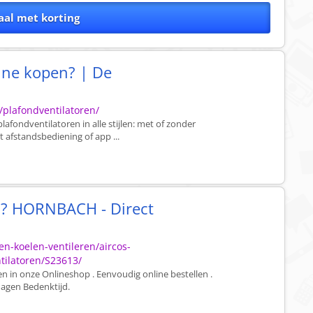
al met korting
ine kopen? | De
/plafondventilatoren/
plafondventilatoren in alle stijlen: met of zonder
 afstandsbediening of app ...
n? HORNBACH - Direct
n-koelen-ventileren/aircos-
ntilatoren/S23613/
n in onze Onlineshop . Eenvoudig online bestellen .
 dagen Bedenktijd.