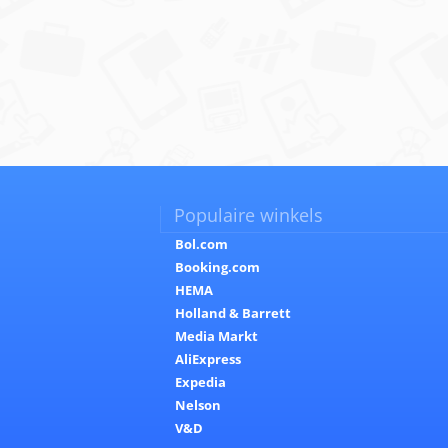
Populaire winkels
Bol.com
Booking.com
HEMA
Holland & Barrett
Media Markt
AliExpress
Expedia
Nelson
V&D