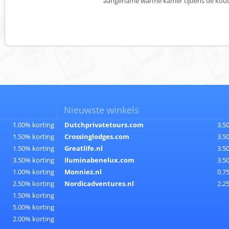
aangename warme kamer tijdens de koude
Nieuwste winkels
1.00% korting
Dutchprivatetours.com
3.5
1.50% korting
Crossinglodges.com
3.5
1.50% korting
Greatlife.nl
3.5
3.50% korting
Iluminabenelux.com
3.5
1.00% korting
Monniez.nl
0.7
2.50% korting
Nordicadventures.nl
2.2
1.50% korting
5.00% korting
2.00% korting