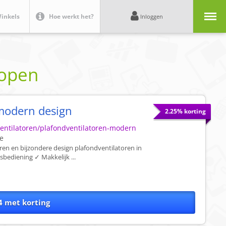
Menu
inkels
Hoe werkt het?
Inloggen
kopen
 modern design
2.25% korting
entilatoren/plafondventilatoren-modern
e
ren en bijzondere design plafondventilatoren in
sbediening ✓ Makkelijk ...
 met korting