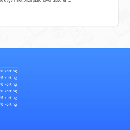
 dagen met onze plafondventilatoren ...
0% korting
0% korting
0% korting
0% korting
5% korting
5% korting