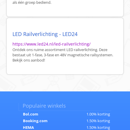
als één groep bediend.
LED Railverlichting - LED24
https://www.led24.nl/led-railverlichting/
Ontdek ons ruime assortiment LED railverlichting. Deze
bestaat uit 1-fase, 3-fase en 48V magnetische railsystemen.
Bekijk ons aanbod!
Populaire winkels
Bol.com
1.00% korting
Booking.com
1.50% korting
HEMA
1.50% korting