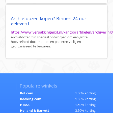
Archiefdozen kopen? Binnen 24 uur
geleverd
https://www.verpakkingenxl.nl/kantoorartikelen/archivering
Archiefdozen zijn speciaal ontworpen om een grote
hoeveelheid documenten en papieren veilig en
georganiseerd te bewaren.
Populaire winkels
Bol.com
1.00% korting
Booking.com
1.50% korting
HEMA
1.50% korting
Holland & Barrett
3.50% korting