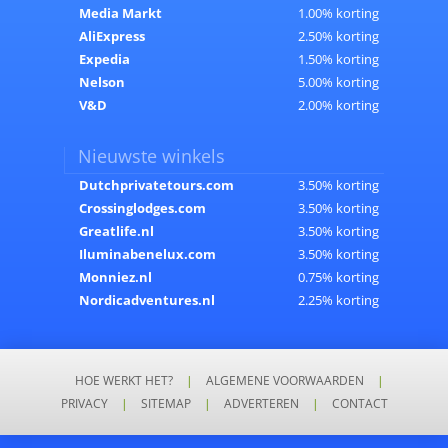
Media Markt
1.00% korting
AliExpress
2.50% korting
Expedia
1.50% korting
Nelson
5.00% korting
V&D
2.00% korting
Nieuwste winkels
Dutchprivatetours.com
3.50% korting
Crossinglodges.com
3.50% korting
Greatlife.nl
3.50% korting
Iluminabenelux.com
3.50% korting
Monniez.nl
0.75% korting
Nordicadventures.nl
2.25% korting
HOE WERKT HET?
|
ALGEMENE VOORWAARDEN
|
PRIVACY
|
SITEMAP
|
ADVERTEREN
|
CONTACT