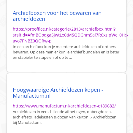
Archiefboxen voor het bewaren van
archiefdozen
https://prooffice.nl/categorie/2813/archiefbox.html?
srsltid=AfmBOoqgaSjwtLe6tMSQDGnm5al7R6xzIpWe_0Hc-
ayo7PNBZ0QORw-p
In een archiefbox kun je meerdere archiefdozen of ordners
bewaren. Op deze manier kun je archief bundelen en is beter
en stabieler te stapelen of op te ...
Hoogwaardige Archiefdozen kopen -
Manufactum.nl
https://www.manufactum.nl/archiefdozen-c189682/
Archiefdozen in verschillende afmetingen, opbergdozen,
archiefsets, ladekasten & dozen van karton...- Archiefdozen
bij Manufactum.