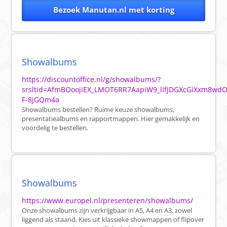
Bezoek Manutan.nl met korting
Showalbums
https://discountoffice.nl/g/showalbums/?
srsltid=AfmBOoojiEX_LMOT6RR7AapiW9_lIfJDGXcGiXxm8wdO
F-8jGQm4a
Showalbums bestellen? Ruime keuze showalbums,
presentatiealbums en rapportmappen. Hier gemakkelijk en
voordelig te bestellen.
Showalbums
https://www.europel.nl/presenteren/showalbums/
Onze showalbums zijn verkrijgbaar in A5, A4 en A3, zowel
liggend als staand. Kies uit klassieke showmappen of flipover