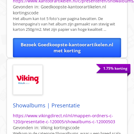
https://www.kantoorartikelen.nl/c/presenteren/showalbums
Gevonden in:
Goedkoopste-kantoorartikelen.nl
kortingscode
Het album kan tot 5 foto's per pagina bevatten. De
binnenpagina's van het album zijn gemaakt van stevig wit
karton 250g/m2. Met zijn papier van hoge kwaliteit ...
Bezoek Goedkoopste-kantoorartikelen.nl
met korting
1.75% korting
Showalbums | Presentatie
https://www.vikingdirect.nl/nl/mappen-ordners-c-
120/presentatie-c-120005/showalbums-c-12000503
Gevonden in:
Viking
kortingscode
Welkom in de categorie Showalbums, waar u een breed scala