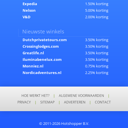
Expedia
1.50% korting
Nelson
5.00% korting
V&D
2.00% korting
Nieuwste winkels
Dutchprivatetours.com
3.50% korting
Crossinglodges.com
3.50% korting
Greatlife.nl
3.50% korting
Iluminabenelux.com
3.50% korting
Monniez.nl
0.75% korting
Nordicadventures.nl
2.25% korting
HOE WERKT HET?
|
ALGEMENE VOORWAARDEN
|
PRIVACY
|
SITEMAP
|
ADVERTEREN
|
CONTACT
© 2011-2026 Hotshopper B.V.