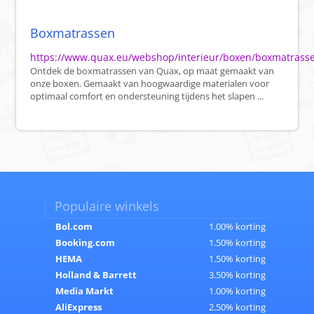
Boxmatrassen
https://www.quax.eu/webshop/interieur/boxen/boxmatrass
Ontdek de boxmatrassen van Quax, op maat gemaakt van
onze boxen. Gemaakt van hoogwaardige materialen voor
optimaal comfort en ondersteuning tijdens het slapen ...
Populaire winkels
Bol.com
1.00% korting
Booking.com
1.50% korting
HEMA
1.50% korting
Holland & Barrett
3.50% korting
Media Markt
1.00% korting
AliExpress
2.50% korting