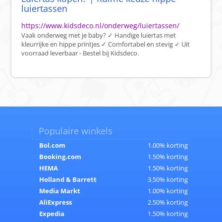
luiertassen
https://www.kidsdeco.nl/onderweg/luiertassen/
Vaak onderweg met je baby? ✓ Handige luiertas met
kleurrijke en hippe printjes ✓ Comfortabel en stevig ✓ Uit
voorraad leverbaar - Bestel bij Kidsdeco.
Populaire winkels
Bol.com
1.00% korting
Booking.com
1.50% korting
HEMA
1.50% korting
Holland & Barrett
3.50% korting
Media Markt
1.00% korting
AliExpress
2.50% korting
Expedia
1.50% korting