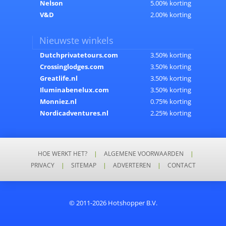
Nelson
5.00% korting
V&D
2.00% korting
Nieuwste winkels
Dutchprivatetours.com
3.50% korting
Crossinglodges.com
3.50% korting
Greatlife.nl
3.50% korting
Iluminabenelux.com
3.50% korting
Monniez.nl
0.75% korting
Nordicadventures.nl
2.25% korting
HOE WERKT HET?
|
ALGEMENE VOORWAARDEN
|
PRIVACY
|
SITEMAP
|
ADVERTEREN
|
CONTACT
© 2011-2026 Hotshopper B.V.