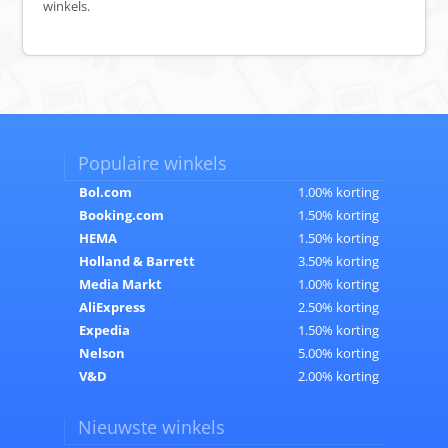
winkels.
Populaire winkels
Bol.com
1.00% korting
Booking.com
1.50% korting
HEMA
1.50% korting
Holland & Barrett
3.50% korting
Media Markt
1.00% korting
AliExpress
2.50% korting
Expedia
1.50% korting
Nelson
5.00% korting
V&D
2.00% korting
Nieuwste winkels