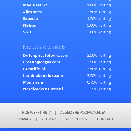
Media Markt
1.00% korting
AliExpress
2.50% korting
Expedia
1.50% korting
Nelson
5.00% korting
V&D
2.00% korting
Nieuwste winkels
Dutchprivatetours.com
3.50% korting
Crossinglodges.com
3.50% korting
Greatlife.nl
3.50% korting
Iluminabenelux.com
3.50% korting
Monniez.nl
0.75% korting
Nordicadventures.nl
2.25% korting
HOE WERKT HET?
|
ALGEMENE VOORWAARDEN
|
PRIVACY
|
SITEMAP
|
ADVERTEREN
|
CONTACT