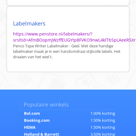
Labelmakers
https://www.penstore.nl/labelmakers/?
srsltid=AfmBOopmJWzffEUGYtp8FVKO9nwL4klTbSpLAeeRSXr
Penco Tape Writer Labelmaker - Geel. Met deze handige
labelmaker maak je in een handomdraai stijlvolle labels. Het
draaien van het wiel t.
Populaire winkels
Bol.com
1.00% korting
Booking.com
1.50% korting
HEMA
1.50% korting
Holland & Barrett
3.50% korting