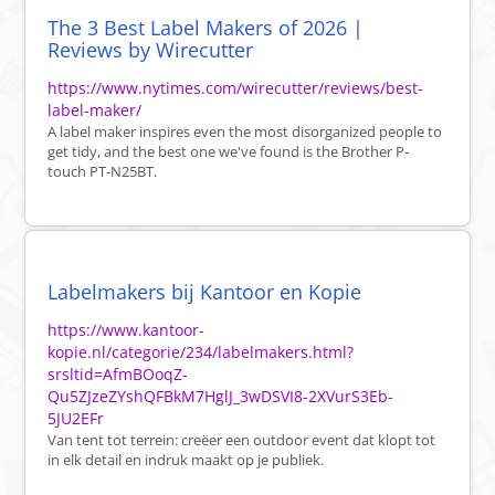
The 3 Best Label Makers of 2026 |
Reviews by Wirecutter
https://www.nytimes.com/wirecutter/reviews/best-
label-maker/
A label maker inspires even the most disorganized people to
get tidy, and the best one we've found is the Brother P-
touch PT-N25BT.
Labelmakers bij Kantoor en Kopie
https://www.kantoor-
kopie.nl/categorie/234/labelmakers.html?
srsltid=AfmBOoqZ-
Qu5ZJzeZYshQFBkM7HglJ_3wDSVI8-2XVurS3Eb-
5JU2EFr
Van tent tot terrein: creëer een outdoor event dat klopt tot
in elk detail en indruk maakt op je publiek.