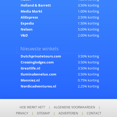
Holland & Barrett
3.50% korting
Media Markt
1.00% korting
AliExpress
2.50% korting
Expedia
1.50% korting
Nelson
5.00% korting
V&D
2.00% korting
Nieuwste winkels
Dutchprivatetours.com
3.50% korting
Crossinglodges.com
3.50% korting
Greatlife.nl
3.50% korting
Iluminabenelux.com
3.50% korting
Monniez.nl
0.75% korting
Nordicadventures.nl
2.25% korting
HOE WERKT HET?
|
ALGEMENE VOORWAARDEN
|
PRIVACY
|
SITEMAP
|
ADVERTEREN
|
CONTACT