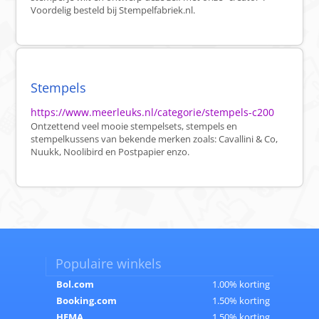
Voordelig besteld bij Stempelfabriek.nl.
Stempels
https://www.meerleuks.nl/categorie/stempels-c200
Ontzettend veel mooie stempelsets, stempels en
stempelkussens van bekende merken zoals: Cavallini & Co,
Nuukk, Noolibird en Postpapier enzo.
Populaire winkels
Bol.com
1.00% korting
Booking.com
1.50% korting
HEMA
1.50% korting