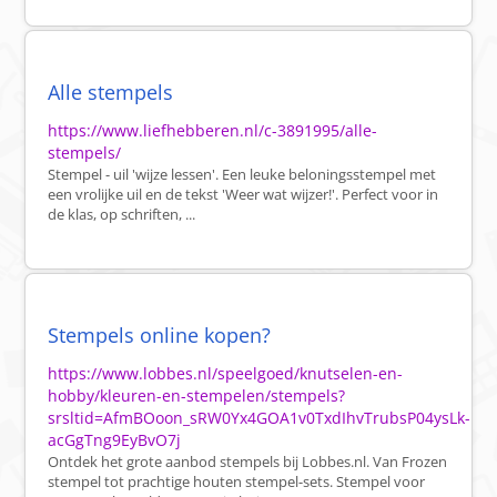
Alle stempels
https://www.liefhebberen.nl/c-3891995/alle-
stempels/
Stempel - uil 'wijze lessen'. Een leuke beloningsstempel met
een vrolijke uil en de tekst 'Weer wat wijzer!'. Perfect voor in
de klas, op schriften, ...
Stempels online kopen?
https://www.lobbes.nl/speelgoed/knutselen-en-
hobby/kleuren-en-stempelen/stempels?
srsltid=AfmBOoon_sRW0Yx4GOA1v0TxdIhvTrubsP04ysLk-
acGgTng9EyBvO7j
Ontdek het grote aanbod stempels bij Lobbes.nl. Van Frozen
stempel tot prachtige houten stempel-sets. Stempel voor