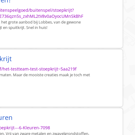
tenspeelgoed/buitenspel/stoepkrijt?
E736qzn5s_zxhML2tV8v0aOyocUMnSkBhF
k het grote aanbod bij Lobbes, van de gewone
n spuitkrijt. Snel in huis!
rijt
f/het-testteam-test-stoepkrijt~5aa219f
en maten. Maar de mooiste creaties maak je toch met
uren
epkrijt---6-Kleuren-7098
uren. Vrij van zware metalen en zwavelgrondstoffen,