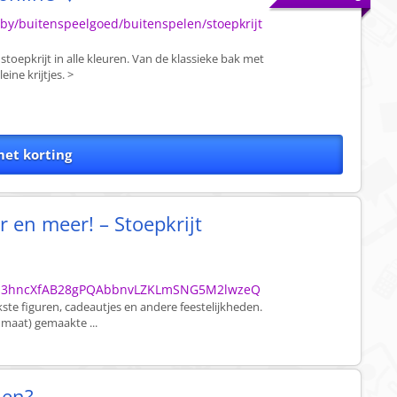
y/buitenspeelgoed/buitenspelen/stoepkrijt
stoepkrijt in alle kleuren. Van de klassieke bak met
ine krijtjes. >
et korting
r en meer! – Stoepkrijt
m3hncXfAB28gPQAbbnvLZKLmSNG5M2lwzeQ
ukste figuren, cadeautjes en andere feestelijkheden.
 maat) gemaakte ...
len?