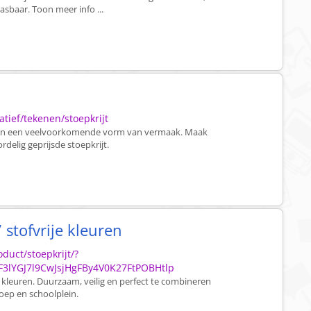
wasbaar. Toon meer info ...
tief/tekenen/stoepkrijt
raten een veelvoorkomende vorm van vermaak. Maak
delig geprijsde stoepkrijt.
 stofvrije kleuren
duct/stoepkrijt/?
3lYGJ7l9CwJsjHgFBy4V0K27FtPOBHtlp
e kleuren. Duurzaam, veilig en perfect te combineren
toep en schoolplein.