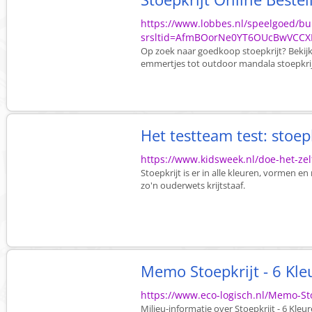
https://www.lobbes.nl/speelgoed/bui
srsltid=AfmBOorNe0YT6OUcBwVCCX
Op zoek naar goedkoop stoepkrijt? Bekij
emmertjes tot outdoor mandala stoepkrijt e
Het testteam test: stoepk
https://www.kidsweek.nl/doe-het-zel
Stoepkrijt is er in alle kleuren, vormen 
zo'n ouderwets krijtstaaf.
Memo Stoepkrijt - 6 Kle
https://www.eco-logisch.nl/Memo-Sto
Milieu-informatie over Stoepkrijt - 6 Kle