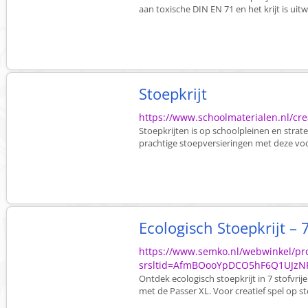
aan toxische DIN EN 71 en het krijt is uit
Stoepkrijt
https://www.schoolmaterialen.nl/crea
Stoepkrijten is op schoolpleinen en st
prachtige stoepversieringen met deze voor
Ecologisch Stoepkrijt – 7
https://www.semko.nl/webwinkel/pro
srsltid=AfmBOooYpDCO5hF6Q1UJzNF
Ontdek ecologisch stoepkrijt in 7 stofvrij
met de Passer XL. Voor creatief spel op s