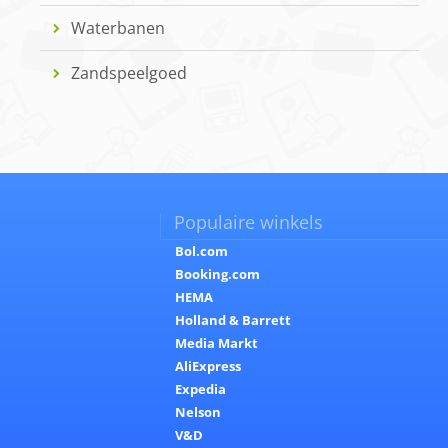
Waterbanen
Zandspeelgoed
Populaire winkels
Bol.com
Booking.com
HEMA
Holland & Barrett
Media Markt
AliExpress
Expedia
Nelson
V&D