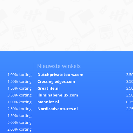
Nieuwste winkels
1.00% korting
Dutchprivatetours.com
3.5
1.50% korting
Crossinglodges.com
3.5
1.50% korting
Greatlife.nl
3.5
3.50% korting
Iluminabenelux.com
3.5
1.00% korting
Monniez.nl
0.7
2.50% korting
Nordicadventures.nl
2.2
1.50% korting
5.00% korting
2.00% korting