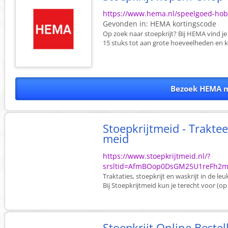
https://www.hema.nl/speelgoed-hobb
Gevonden in:
HEMA
kortingscode
Op zoek naar stoepkrijt? Bij HEMA vind je 
15 stuks tot aan grote hoeveelheden en kle
Bezoek HEMA m
Stoepkrijtmeid - Traktee
meid
https://www.stoepkrijtmeid.nl/?
srsltid=AfmBOop0DsGM25U1reFh2
Traktaties, stoepkrijt en waskrijt in de le
Bij Stoepkrijtmeid kun je terecht voor (op
Stoepkrijt Online Bestel