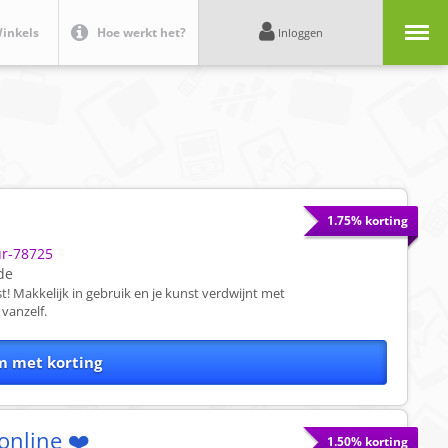
Menu
inkels
Hoe werkt het?
Inloggen
1.75% korting
ur-78725
de
t! Makkelijk in gebruik en je kunst verdwijnt met
vanzelf.
m met korting
online ❤️
1.50% korting