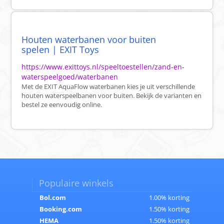
Houten waterbanen voor buiten
spelen | EXIT Toys
https://www.exittoys.nl/speeltoestellen/zand-en-
waterspeelgoed/waterbanen
Met de EXIT AquaFlow waterbanen kies je uit verschillende
houten waterspeelbanen voor buiten. Bekijk de varianten en
bestel ze eenvoudig online.
Populaire winkels
Bol.com
1.00% korting
Booking.com
1.50% korting
HEMA
1.50% korting