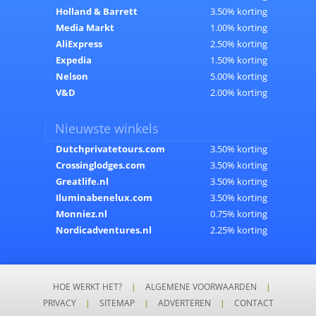
Holland & Barrett
3.50% korting
Media Markt
1.00% korting
AliExpress
2.50% korting
Expedia
1.50% korting
Nelson
5.00% korting
V&D
2.00% korting
Nieuwste winkels
Dutchprivatetours.com
3.50% korting
Crossinglodges.com
3.50% korting
Greatlife.nl
3.50% korting
Iluminabenelux.com
3.50% korting
Monniez.nl
0.75% korting
Nordicadventures.nl
2.25% korting
HOE WERKT HET?
|
ALGEMENE VOORWAARDEN
|
PRIVACY
|
SITEMAP
|
ADVERTEREN
|
CONTACT